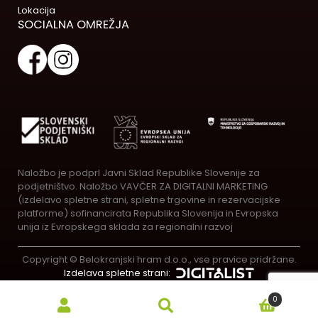
Lokacija
SOCIALNA OMREŽJA
Naložbo je podprl Javni Sklad Republike Slovenije za
podjetništvo. Naložbo VAVČER ZA DIGITALNI MARKETING
(izdelavo spletne strani, spletne trgovine in rezervacijske
platforme) sofinancirata Republika Slovenija in Evropska
unija iz Evropskega sklada za regionalni razvoj
Copyright © Belokranjski hram d.o.o., vse pravice pridržane.
Izdelava spletne strani:
0