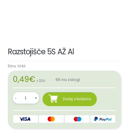
Razstojišče 5S AŽ Al
Šifra:
1043
0,49
€
65 na zalogi
z DDV
Dodaj v košarico