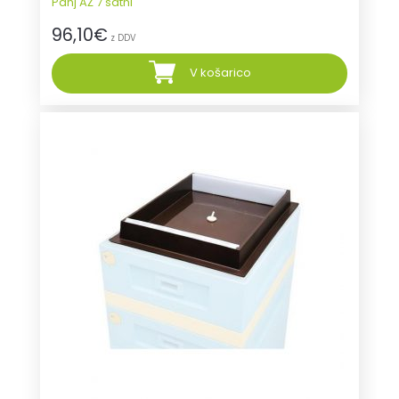
Panj AŽ 7 satni
96,10
€
z DDV
V košarico