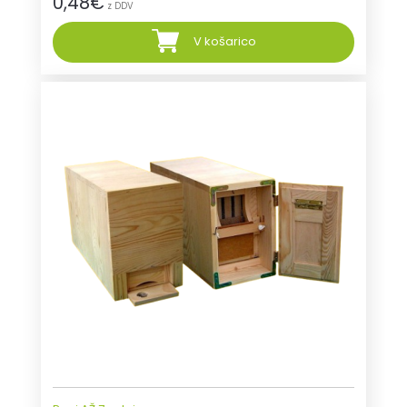
0,48
€
z DDV
V košarico