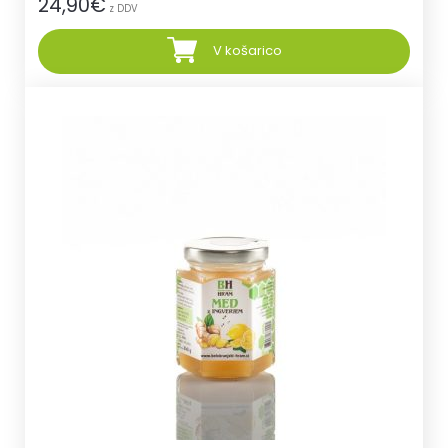
24,90
€
z DDV
V košarico