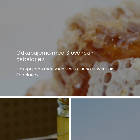
Odkupujemo med Slovenskih
čebelarjev.
Odkupujemo med vseh vrst izključno Slovenskih
čebelarjev.