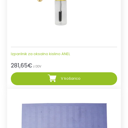
Izparilnik za oksalno kislino ANEL
281,65
€
z DDV
V košarico