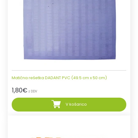
Matična rešetka DADANT PVC (49.5 cm x 50 cm)
1,80
€
z DDV
V košarico