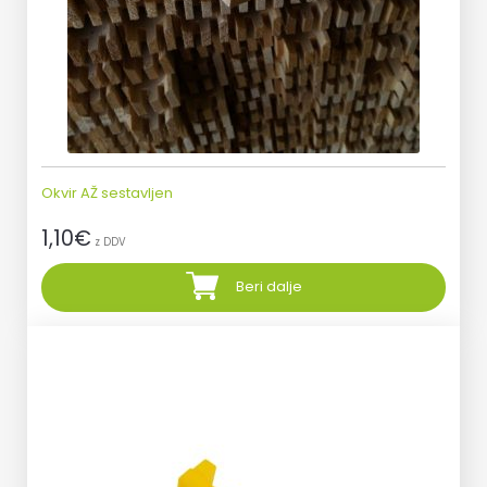
Okvir AŽ sestavljen
1,10
€
z DDV
Beri dalje