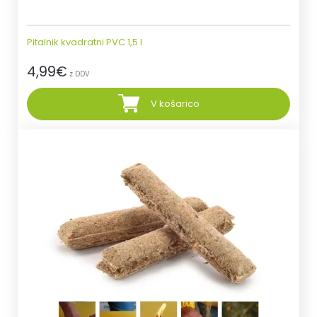
Pitalnik kvadratni PVC 1,5 l
4,99
€
z DDV
V košarico