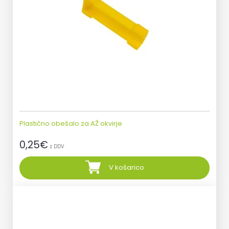
Plastično obešalo za AŽ okvirje
0,25
€
z DDV
V košarico