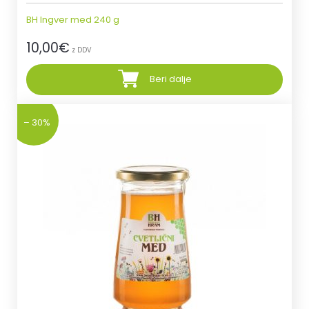
BH Ingver med 240 g
10,00
€
z DDV
Beri dalje
– 30%