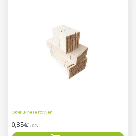
Okvir LR nesestavljen
0,85
€
z DDV