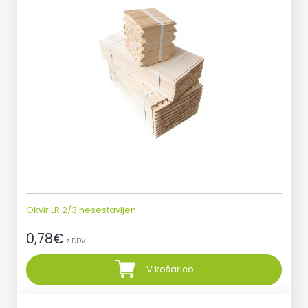
Okvir LR 2/3 nesestavljen
0,78
€
z DDV
V košarico