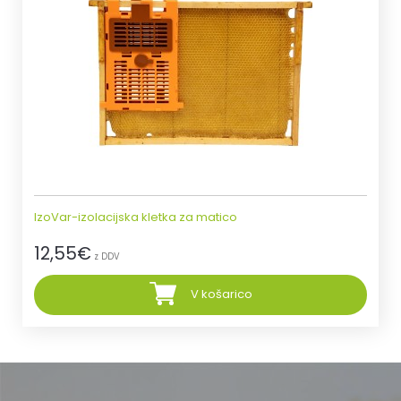
IzoVar-izolacijska kletka za matico
12,55
€
z DDV
V košarico