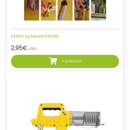
KADILO za čebele PALČKE
2,95
€
z DDV
V košarico