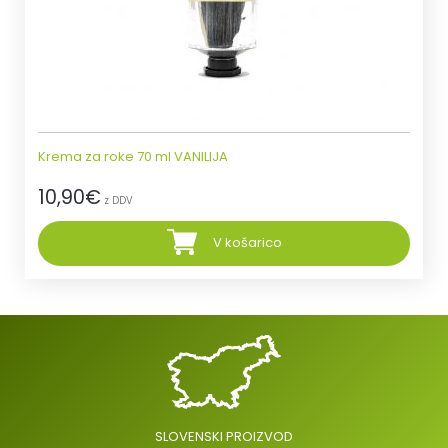
Krema za roke 70 ml VANILIJA
10,90
€
z DDV
V košarico
VAREN NAKUP