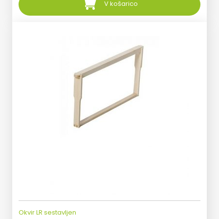
V košarico
Okvir LR sestavljen