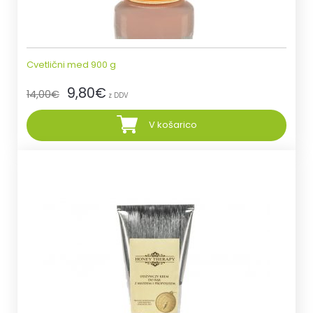
Cvetlični med 900 g
9,80
€
14,00
€
z DDV
V košarico