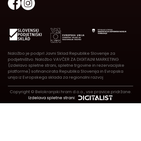
Naložbo je podprl Javni Sklad Republike Slovenije za
podjetništvo. Naložbo VAVČER ZA DIGITALNI MARKETING
(izdelavo spletne strani, spletne trgovine in rezervacijske
platforme) sofinancirata Republika Slovenija in Evropska
unija iz Evropskega sklada za regionalni razvoj
Copyright © Belokranjski hram d.o.o., vse pravice pridržane.
Izdelava spletne strani: