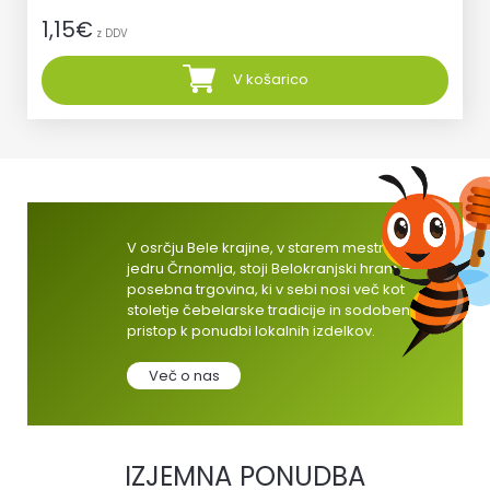
1,15
€
z DDV
V košarico
V osrčju Bele krajine, v starem mestnem
jedru Črnomlja, stoji Belokranjski hram –
posebna trgovina, ki v sebi nosi več kot
stoletje čebelarske tradicije in sodoben
pristop k ponudbi lokalnih izdelkov.
Več o nas
IZJEMNA PONUDBA