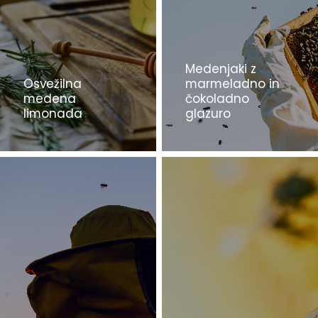
Medenjaki z
Osvežilna
marmeladno in
medena
čokoladno
limonada
glazuro