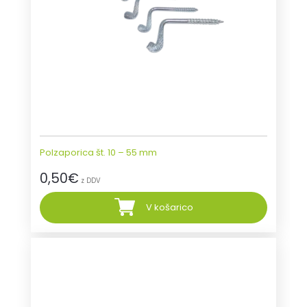
Polzaporica št. 10 – 55 mm
0,50
€
z DDV
V košarico