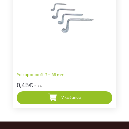
Polzaporica št. 7 – 35 mm
0,45
€
z DDV
V košarico