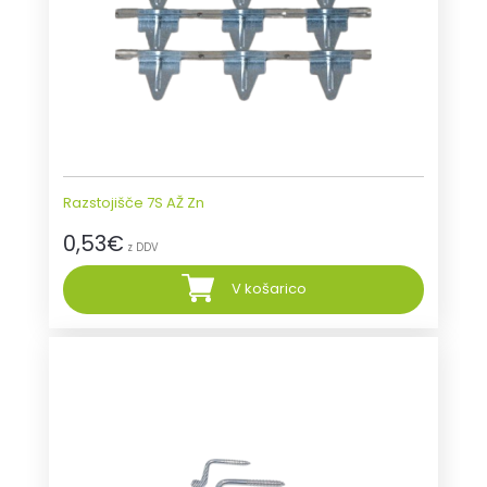
Razstojišče 7S AŽ Zn
0,53
€
z DDV
V košarico