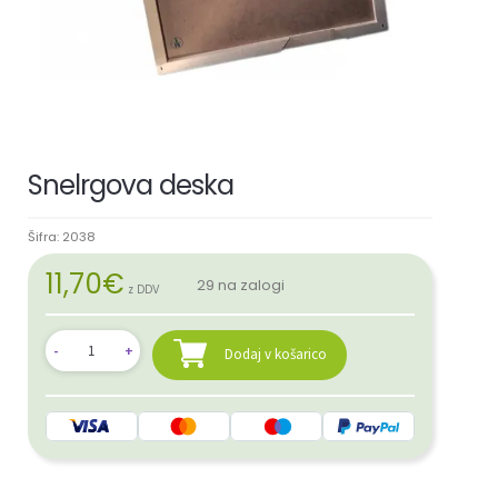
Snelrgova deska
Šifra:
2038
11,70
€
29 na zalogi
z DDV
Dodaj v košarico