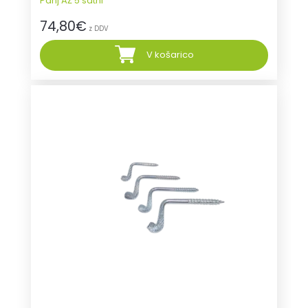
Panj AŽ 5 satni
74,80
€
z DDV
V košarico