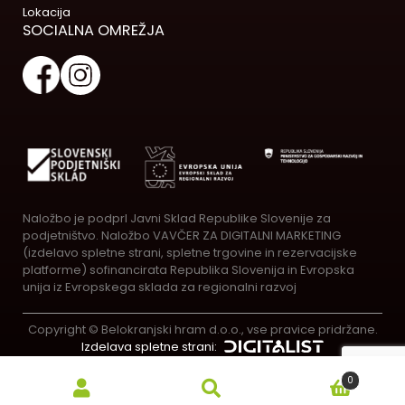
Lokacija
SOCIALNA OMREŽJA
Naložbo je podprl Javni Sklad Republike Slovenije za
podjetništvo. Naložbo VAVČER ZA DIGITALNI MARKETING
(izdelavo spletne strani, spletne trgovine in rezervacijske
platforme) sofinancirata Republika Slovenija in Evropska
unija iz Evropskega sklada za regionalni razvoj
Copyright © Belokranjski hram d.o.o., vse pravice pridržane.
Izdelava spletne strani:
0