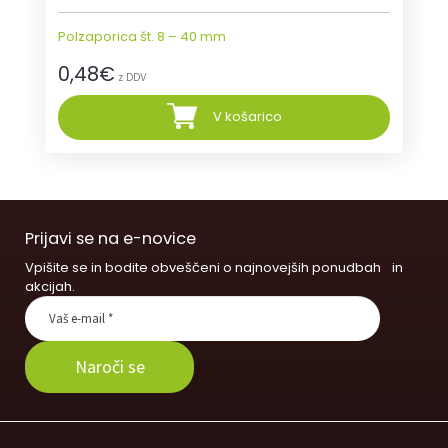
Polzaporica št. 8 – 40 mm
0,48
€
z DDV
V košarico
Prijavi se na e-novice
Vpišite se in bodite obveščeni o najnovejših ponudbah in
akcijah.