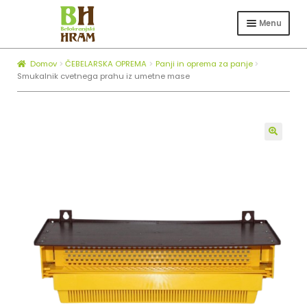
Skip
Skip
to
to
Menu
navigation
content
Expa
TRGOVINA
child
Domov
ČEBELARSKA OPREMA
Panji in oprema za panje
Expa
ČEBELARSTVO
menu
Smukalnik cvetnega prahu iz umetne mase
child
KOTLI ZA ŽGANJEKUHO
menu
Expa
O NAS
child
🔍
BLOG
menu
ZAPOSLOVANJE