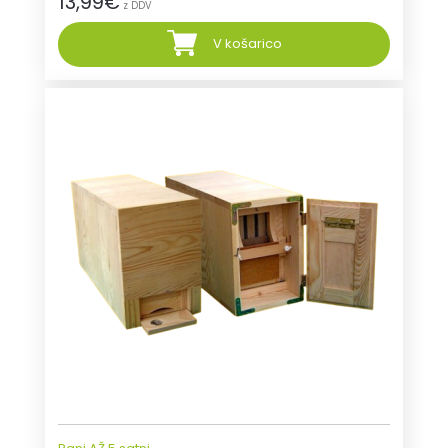
13,99
€
z DDV
V košarico