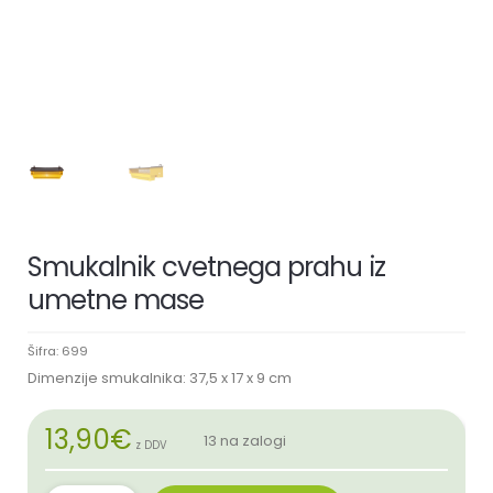
Smukalnik cvetnega prahu iz
umetne mase
Šifra:
699
Dimenzije smukalnika: 37,5 x 17 x 9 cm
13,90
€
13 na zalogi
z DDV