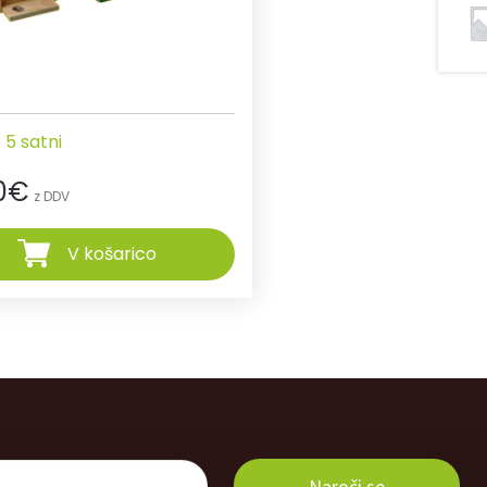
 5 satni
0
€
z DDV
V košarico