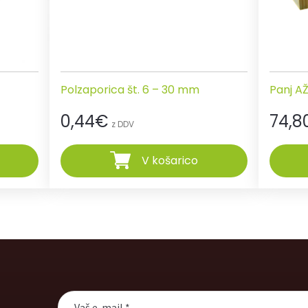
Polzaporica št. 6 – 30 mm
Panj AŽ
0,44
€
74,8
z DDV
V košarico