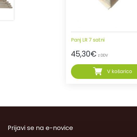
Panj LR 7 satni
45,30
€
z DDV
V košarico
Prijavi se na e-novice