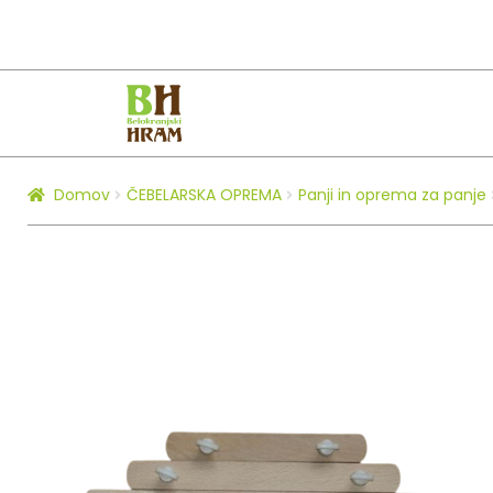
Skip
Skip
to
to
navigation
content
Domov
ČEBELARSKA OPREMA
Panji in oprema za panje