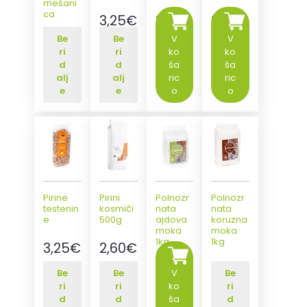
mešani
ca
3,25
€
3,10
€
2,80
€
Be
Be
V
V
6,20
€
z DDV
z DDV
z DDV
ri
ri
ko
ko
z DDV
d
d
ša
ša
alj
alj
ric
ric
e
e
o
o
Pirine
Pirini
Polnozr
Polnozr
testenin
kosmiči
nata
nata
e
500g
ajdova
koruzna
moka
moka
1kg
1kg
3,25
€
2,60
€
z DDV
z DDV
5,05
2,50
Be
Be
V
Be
ri
ri
ko
ri
€
€
z DDV
z DDV
d
d
ša
d