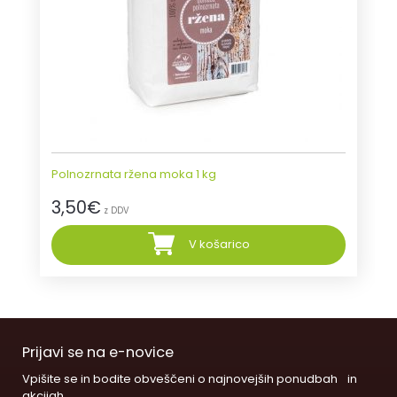
Polnozrnata ržena moka 1 kg
3,50
€
z DDV
V košarico
Prijavi se na e-novice
Vpišite se in bodite obveščeni o najnovejših ponudbah in
akcijah.