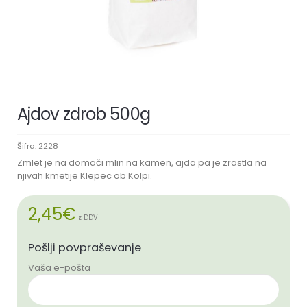
Ajdov zdrob 500g
Šifra:
2228
Zmlet je na domači mlin na kamen, ajda pa je zrastla na
njivah kmetije Klepec ob Kolpi.
2,45
€
z DDV
Pošlji povpraševanje
Vaša e-pošta