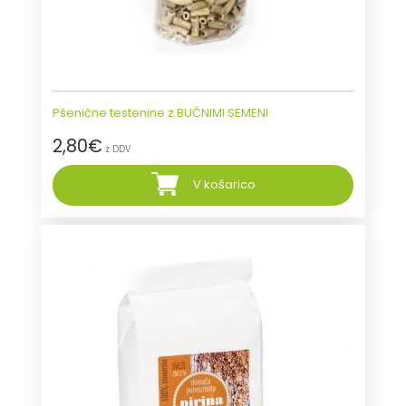
Pšenične testenine z BUČNIMI SEMENI
2,80
€
z DDV
V košarico