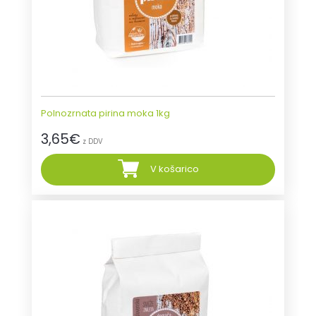
Polnozrnata pirina moka 1kg
3,65
€
z DDV
V košarico