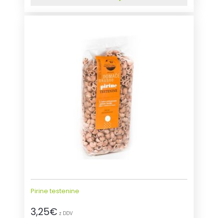
Pirine testenine
3,25
€
z DDV