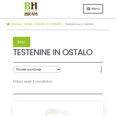
Skip
Skip
to
to
Menu
navigation
content
Expand
TRGOVINA
child
Domov
MOKE, ZDROBI in KOSMIČI
Testenine in ostalo
Expand
ČEBELARSTVO
menu
child
KOTLI ZA ŽGANJEKUHO
menu
Filtri
Expand
TESTENINE IN OSTALO
O NAS
child
BLOG
menu
KATEGORIJA
ZAPOSLOVANJE
MOKE, ZDROBI IN KOSMIČI
Prikaz vseh 6 rezultatov
Testenine in ostalo
CENA