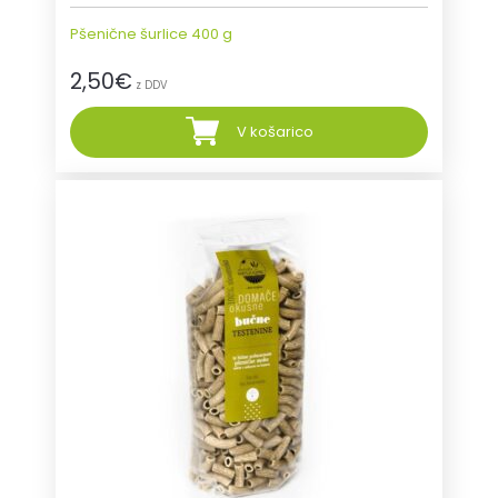
Pšenične šurlice 400 g
2,50
€
z DDV
V košarico