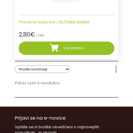
Pšenične testenine z BUČNIMI SEMENI
2,80
€
z DDV
V košarico
Prikaz vseh 6 rezultatov
Prijavi se na e-novice
Vpišite se in bodite obveščeni o najnovejših
ponudbah in akcijah.