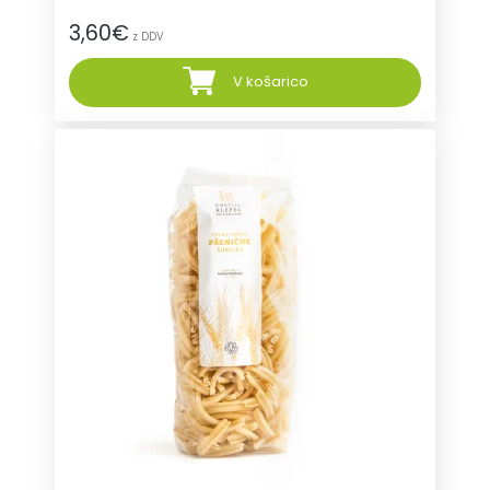
3,60
€
z DDV
V košarico