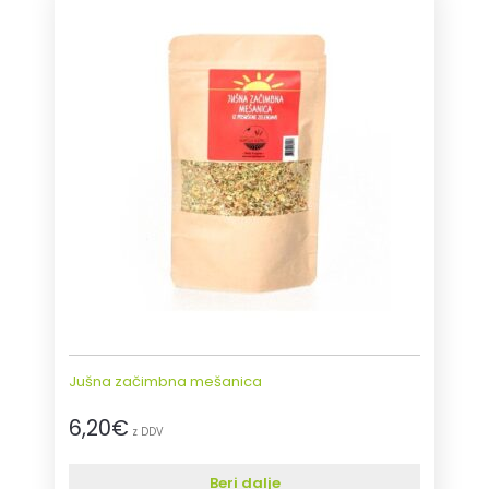
Jušna začimbna mešanica
6,20
€
z DDV
Beri dalje