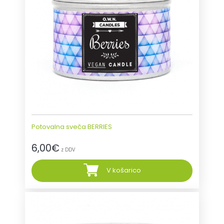
Potovalna sveča BERRIES
6,00
€
z DDV
V košarico