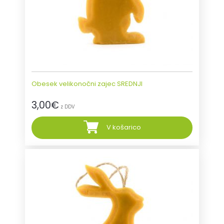
Obesek velikonočni zajec SREDNJI
3,00
€
z DDV
V košarico