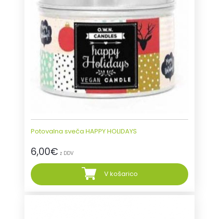
Potovalna sveča HAPPY HOLIDAYS
6,00
€
z DDV
V košarico