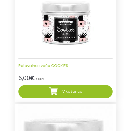
Potovalna sveča COOKIES
6,00
€
z DDV
V košarico