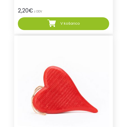
2,20
€
z DDV
V košarico