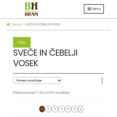
Skip
Skip
to
to
Menu
navigation
content
Expand
TRGOVINA
child
Domov
SVEČE IN ČEBELJI VOSEK
Expand
ČEBELARSTVO
menu
child
KOTLI ZA ŽGANJEKUHO
menu
Filtri
Expand
SVEČE IN ČEBELJI
O NAS
child
BLOG
VOSEK
menu
KATEGORIJA
ZAPOSLOVANJE
SVEČE IN ČEBELJI VOSEK
Prikazovanje 1–20 od 101 rezultata
CENA
1
2
3
4
5
6