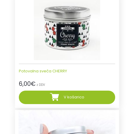
Potovalna sveča CHERRY
6,00
€
z DDV
V košarico