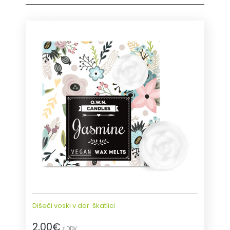
—
€
1
23
POPUST
On Sale
NA ZALOGI
Na zalogi.
Dišeči voski v dar. škatlici
2,00
€
z DDV