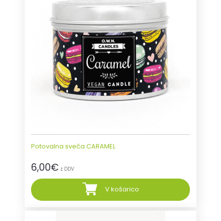
Potovalna sveča CARAMEL
6,00
€
z DDV
V košarico