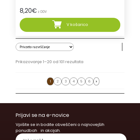
8,20
€
z DDV
V košarico
Prikazovanje 1–20 od 101 rezultata
1
2
3
4
5
6
Prijavi se na e-novice
Vpišite se in bodite obveščeni o najnovejših
ponudbah in akcijah.