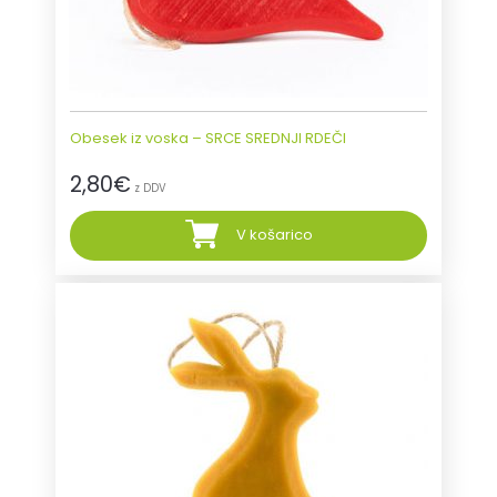
Obesek iz voska – SRCE SREDNJI RDEČI
2,80
€
z DDV
V košarico