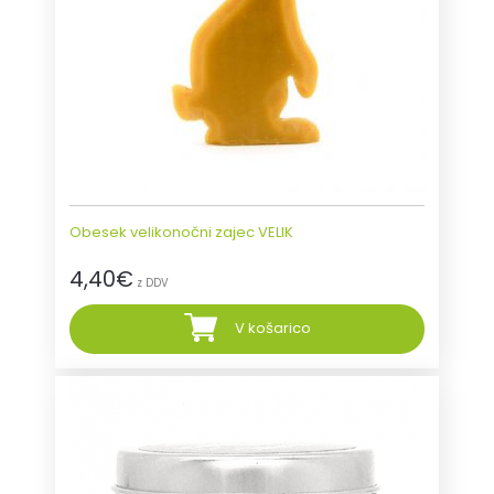
Obesek velikonočni zajec VELIK
4,40
€
z DDV
V košarico