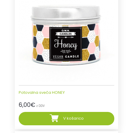
Potovalna sveča HONEY
6,00
€
z DDV
V košarico