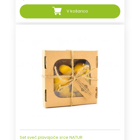
V košarico
Set sveč plavajoče srce NATUR