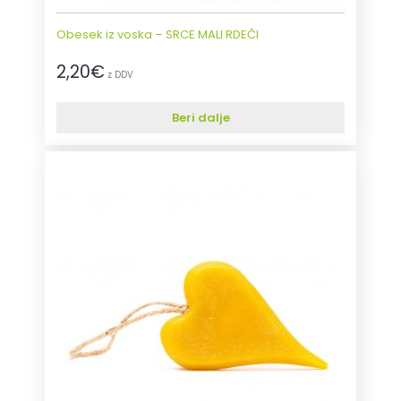
Obesek iz voska – SRCE MALI RDEČI
2,20
€
z DDV
Beri dalje