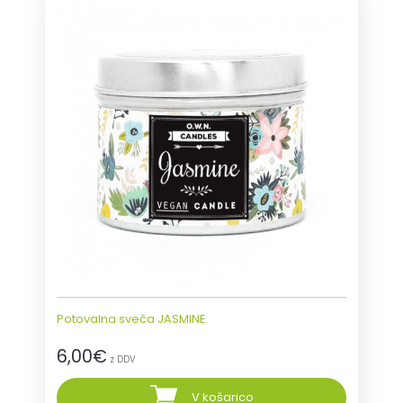
Potovalna sveča JASMINE
6,00
€
z DDV
V košarico