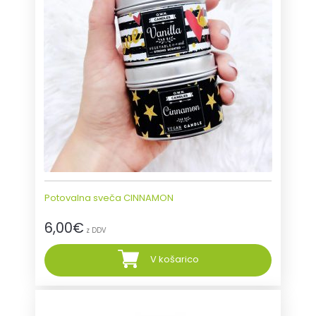
Potovalna sveča CINNAMON
6,00
€
z DDV
V košarico