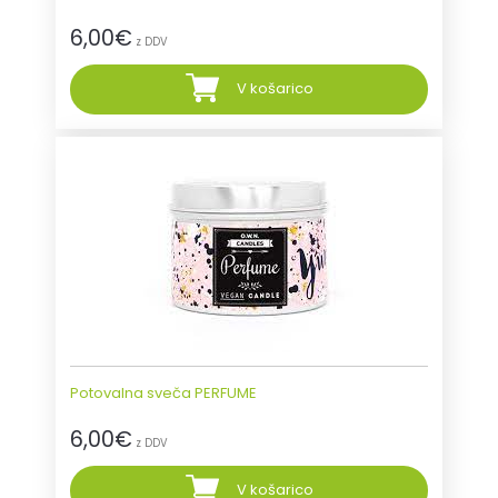
6,00
€
z DDV
V košarico
Potovalna sveča PERFUME
6,00
€
z DDV
V košarico