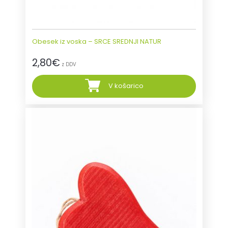
Obesek iz voska – SRCE SREDNJI NATUR
2,80
€
z DDV
V košarico