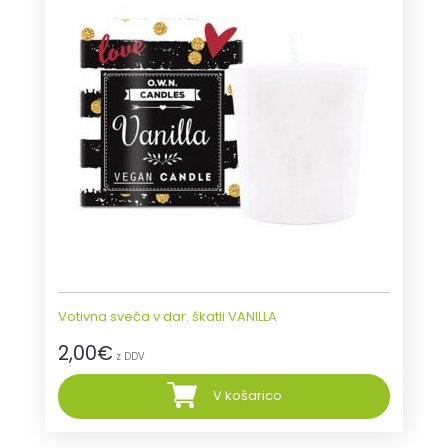
Votivna sveča v dar. škatli VANILLA
2,00
€
z DDV
V košarico