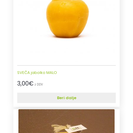
SVEČA jabolko MALO
3,00
€
z DDV
Beri dalje