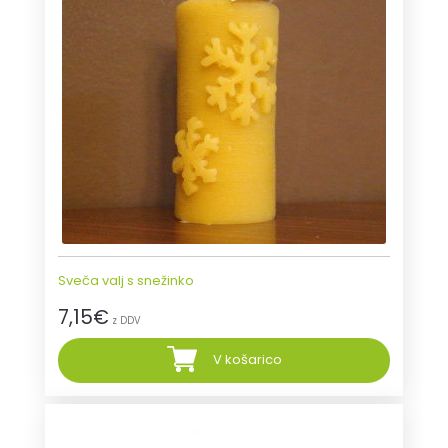
Sveča valj s snežinko
7,15
€
z DDV
V košarico