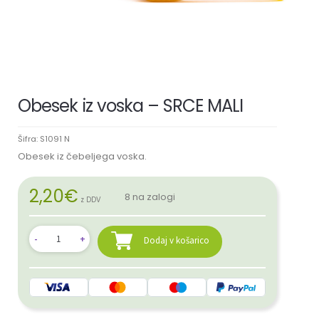
Obesek iz voska – SRCE MALI
Šifra:
S1091 N
Obesek iz čebeljega voska.
2,20
€
8 na zalogi
z DDV
Dodaj v košarico