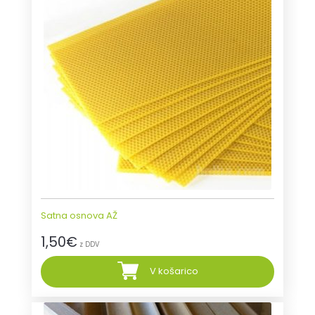
Satna osnova AŽ
1,50
€
z DDV
V košarico