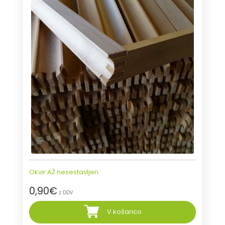
Okvir AŽ nesestavljen
0,90
€
z DDV
V košarico