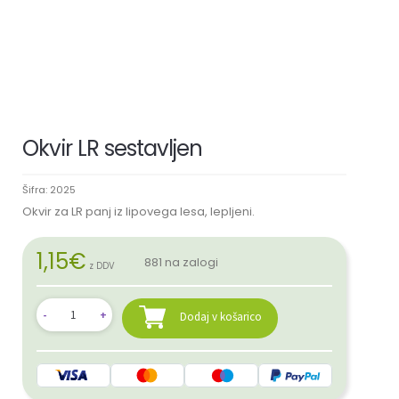
Okvir LR sestavljen
Šifra:
2025
Okvir za LR panj iz lipovega lesa, lepljeni.
1,15
€
881 na zalogi
z DDV
Dodaj v košarico