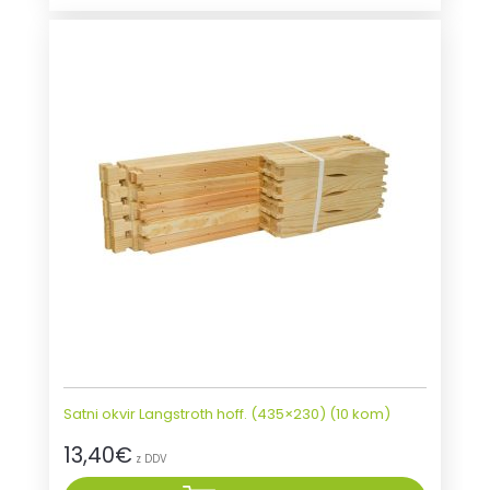
Satni okvir Langstroth hoff. (435×230) (10 kom)
13,40
€
z DDV