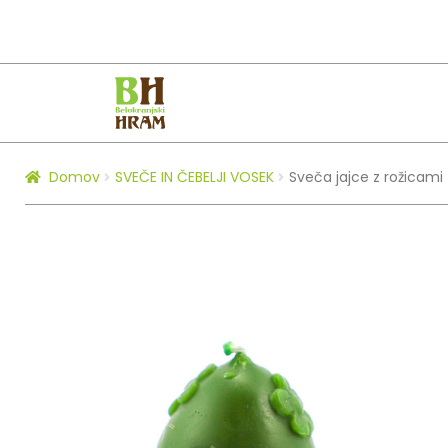
Skip
Skip
to
to
navigation
content
Domov
SVEČE IN ČEBELJI VOSEK
Sveča jajce z rožicami