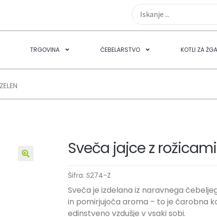
TRGOVINA
ČEBELARSTVO
KOTLI ZA ŽG
 ZELEN
Sveča jajce z rožicami
🔍
Šifra:
S274-Z
Sveča je izdelana iz naravnega čebelje
in pomirjujoča aroma – to je čarobna ko
edinstveno vzdušje v vsaki sobi.