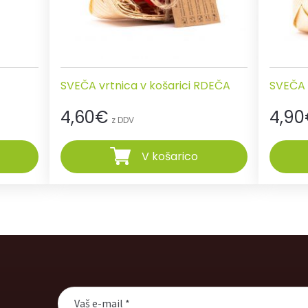
SVEČA vrtnica v košarici RDEČA
SVEČA v
4,60
€
4,90
z DDV
V košarico