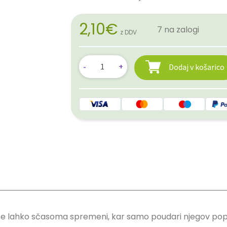
2,10
€
7 na zalogi
z DDV
Dodaj v košarico
 pa se lahko sčasoma spremeni, kar samo poudari njegov p