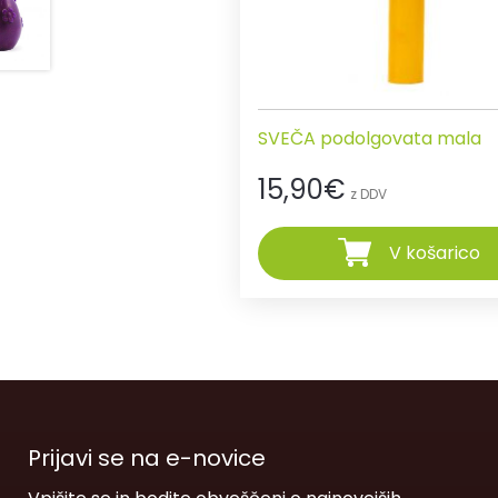
SVEČA podolgovata mala
15,90
€
z DDV
V košarico
Prijavi se na e-novice