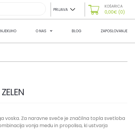
KOŠARICA
PRIJAVA
0,00
€
(0)
ANJEKUHO
O NAS
BLOG
ZAPOSLOVANJE
 ZELEN
ga voska. Za naravne sveče je značilna topla svetloba
mbinacija vonja medu in propolisa, ki ustvarja