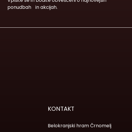
Vpišite se in bodite obveščeni o najnovejših
ponudbah in akcijah.
KONTAKT
Belokranjski hram Črnomelj