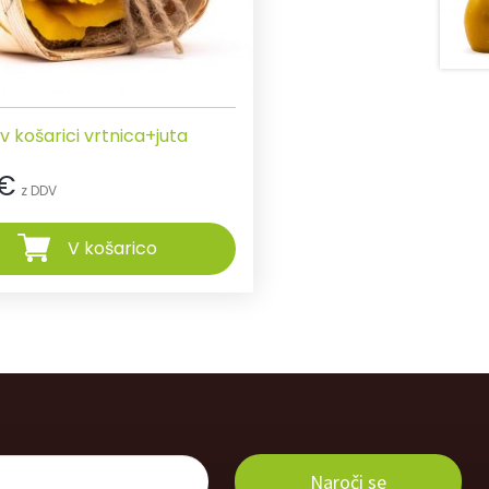
 košarici vrtnica+juta
€
z DDV
V košarico