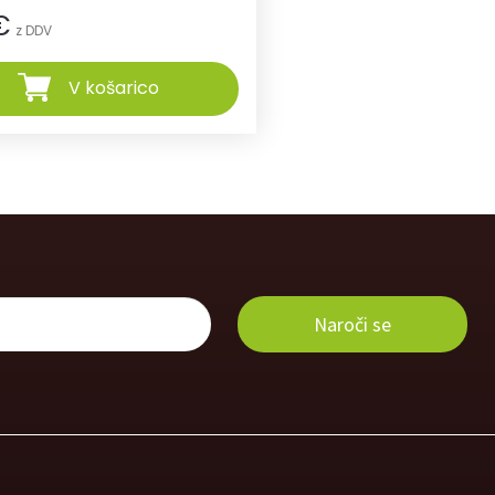
€
z DDV
V košarico