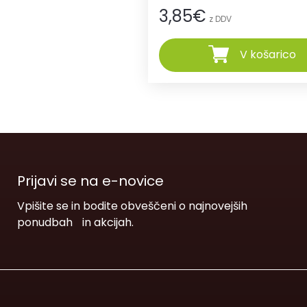
3,85
€
z DDV
V košarico
Prijavi se na e-novice
Vpišite se in bodite obveščeni o najnovejših
ponudbah in akcijah.