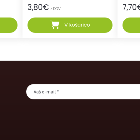
3,80
€
7,70
z DDV
V košarico