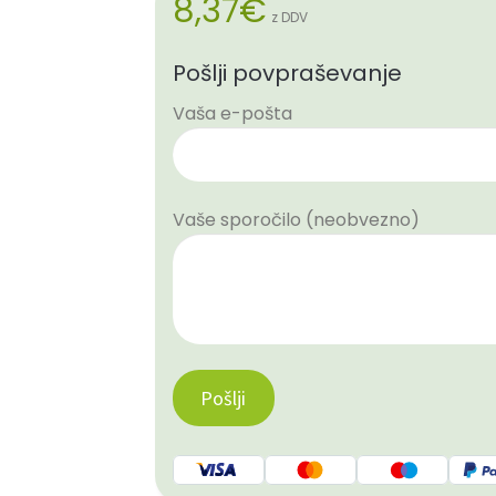
8,37
€
z DDV
Pošlji povpraševanje
Vaša e-pošta
Vaše sporočilo (neobvezno)