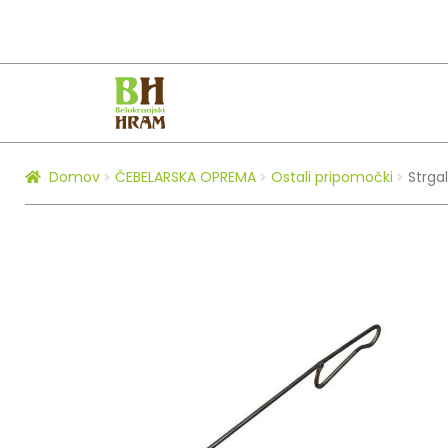
Skip
Skip
to
to
navigation
content
Domov
ČEBELARSKA OPREMA
Ostali pripomočki
Strga