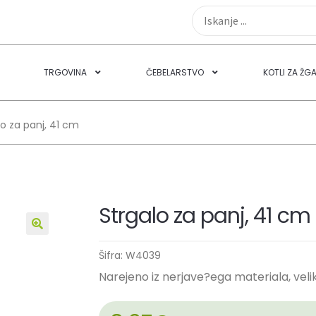
TRGOVINA
ČEBELARSTVO
KOTLI ZA ŽG
lo za panj, 41 cm
Strgalo za panj, 41 cm
🔍
Šifra:
W4039
Narejeno iz nerjave?ega materiala, veli