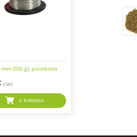
,3 mm (100 g), pocinkana
€
z DDV
V košarico