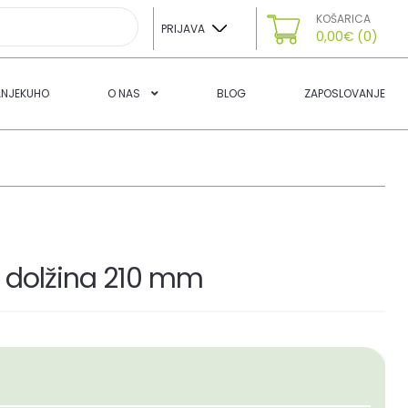
KOŠARICA
PRIJAVA
0,00
€
(0)
ANJEKUHO
O NAS
BLOG
ZAPOSLOVANJE
m dolžina 210 mm