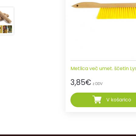
Metlica več umet. ščetin Ly
3,85
€
z DDV
V košarico