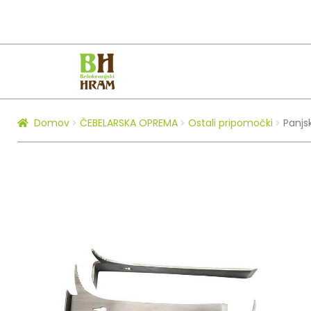
Skip
Skip
to
to
navigation
content
Domov
ČEBELARSKA OPREMA
Ostali pripomočki
Panjs