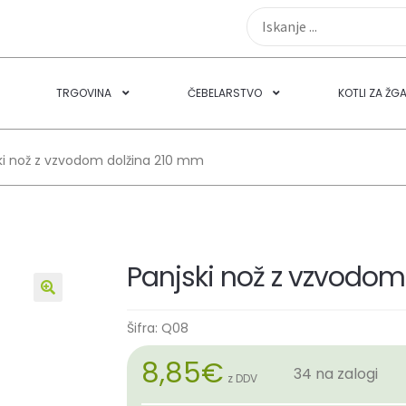
TRGOVINA
ČEBELARSTVO
KOTLI ZA ŽG
ki nož z vzvodom dolžina 210 mm
Panjski nož z vzvodo
🔍
Šifra:
Q08
8,85
€
34 na zalogi
z DDV