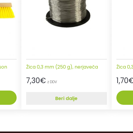
son
Žica 0,3 mm (250 g), nerjaveča
Žica 0
7,30
€
1,70
z DDV
Beri dalje