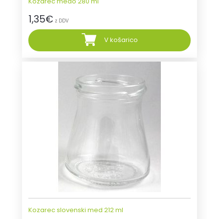
Kozarec medo 280 ml
1,35
€
z DDV
V košarico
Kozarec slovenski med 212 ml