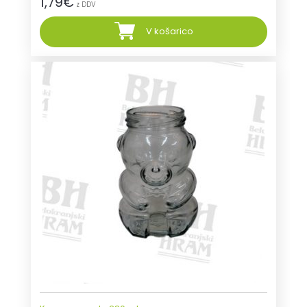
1,79
€
z DDV
V košarico