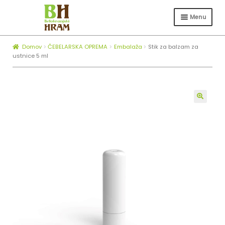
Skip
Skip
to
to
Menu
navigation
content
Expa
TRGOVINA
child
Domov
ČEBELARSKA OPREMA
Embalaža
Stik za balzam za
Expa
ČEBELARSTVO
menu
ustnice 5 ml
child
KOTLI ZA ŽGANJEKUHO
menu
Expa
O NAS
child
🔍
BLOG
menu
ZAPOSLOVANJE