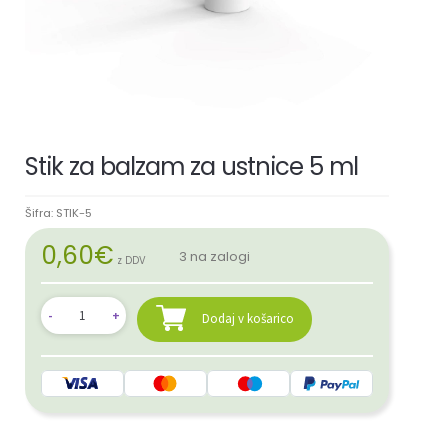
Stik za balzam za ustnice 5 ml
Šifra:
STIK-5
0,60
€
3 na zalogi
z DDV
Dodaj v košarico