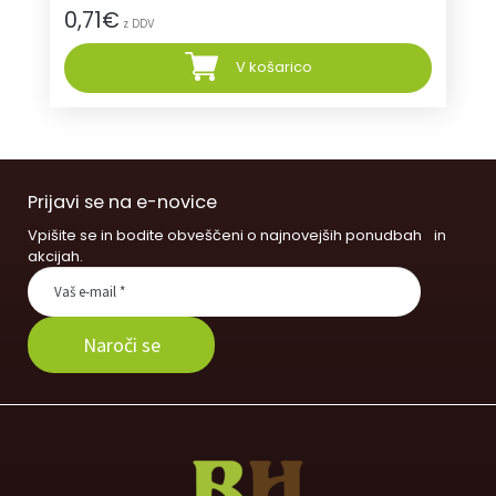
0,71
€
z DDV
V košarico
Prijavi se na e-novice
Vpišite se in bodite obveščeni o najnovejših ponudbah in
akcijah.