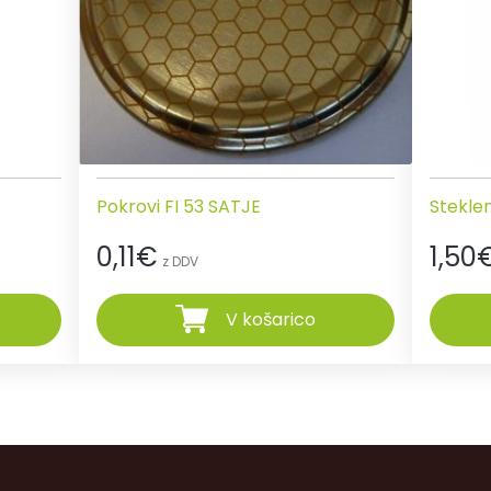
Pokrovi FI 53 SATJE
Stekle
0,11
€
1,50
z DDV
V košarico