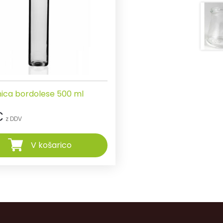
nica bordolese 500 ml
€
z DDV
V košarico