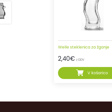
Welle steklenica za žganje
2,40
€
z DDV
V košarico