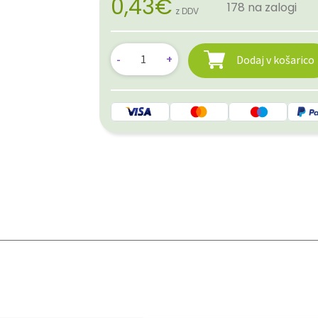
0,43
€
178 na zalogi
z DDV
Dodaj v košarico