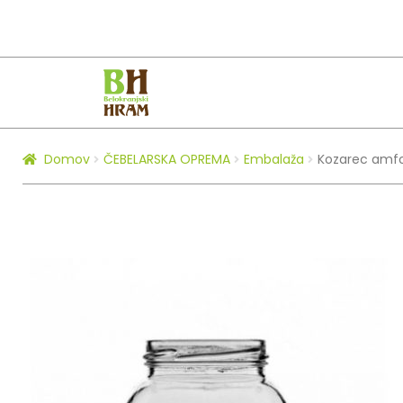
Skip
Skip
to
to
navigation
content
Domov
ČEBELARSKA OPREMA
Embalaža
Kozarec amfo