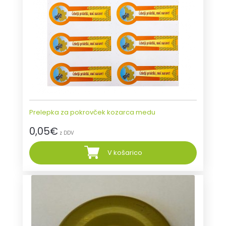
Prelepka za pokrovček kozarca medu
0,05
€
z DDV
V košarico