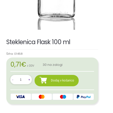
Steklenica Flask 100 ml
Šifra:
01458
0,71
€
30 na zalogi
z DDV
Dodaj v košarico