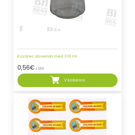
Kozarec slovenski med 370 ml
0,56
€
z DDV
V košarico