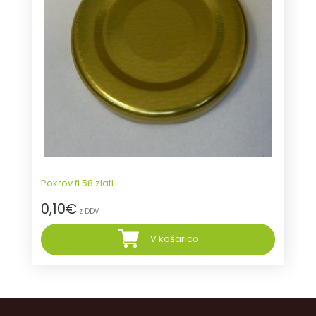
Pokrov fi 58 zlati
0,10
€
z DDV
V košarico