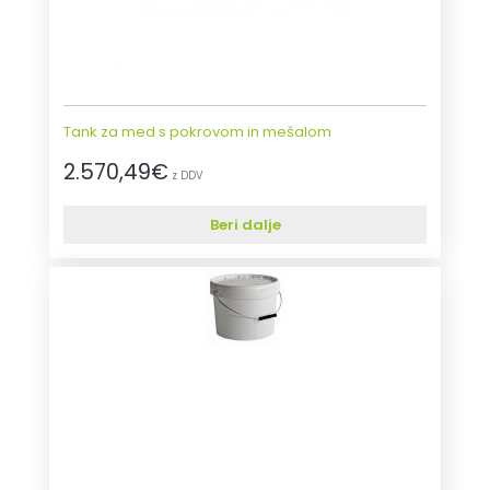
Tank za med s pokrovom in mešalom
2.570,49
€
z DDV
Beri dalje