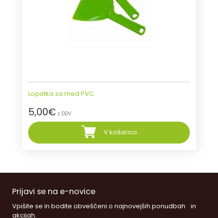
Lopatka za med PVC
5,00
€
z DDV
V košarico
Prijavi se na e-novice
Vpišite se in bodite obveščeni o najnovejših ponudbah in
akcijah.