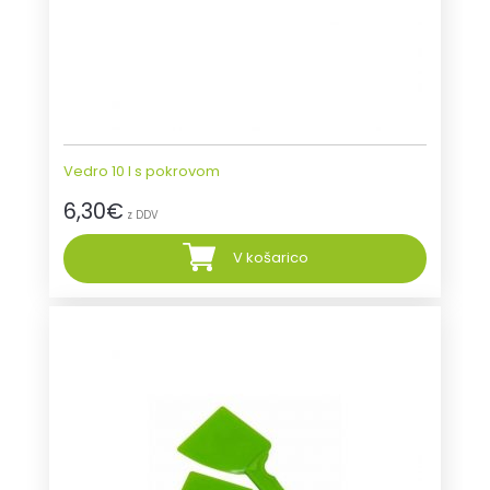
Vedro 10 l s pokrovom
6,30
€
z DDV
V košarico