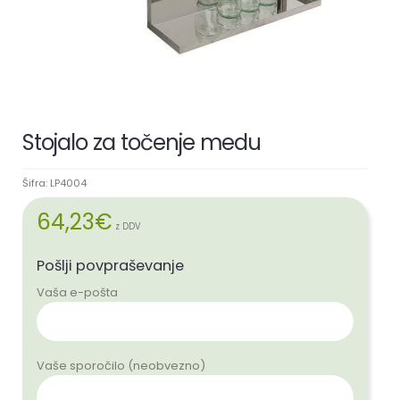
Stojalo za točenje medu
Šifra:
LP4004
64,23
€
z DDV
Pošlji povpraševanje
Vaša e-pošta
Vaše sporočilo (neobvezno)