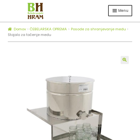
Skip
Skip
to
to
Menu
navigation
content
Expa
TRGOVINA
child
Domov
ČEBELARSKA OPREMA
Posode za shranjevanje medu
Expa
ČEBELARSTVO
menu
Stojalo za točenje medu
child
KOTLI ZA ŽGANJEKUHO
menu
Expa
O NAS
child
🔍
BLOG
menu
ZAPOSLOVANJE