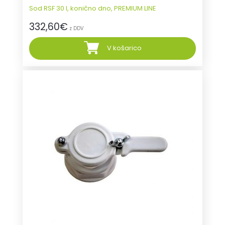
Sod RSF 30 l, konično dno, PREMIUM LINE
332,60
€
z DDV
V košarico