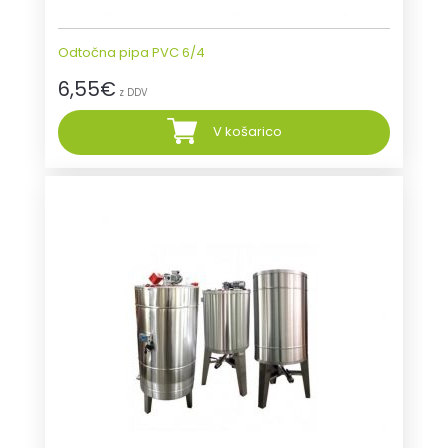
Odtočna pipa PVC 6/4
6,55
€
z DDV
V košarico