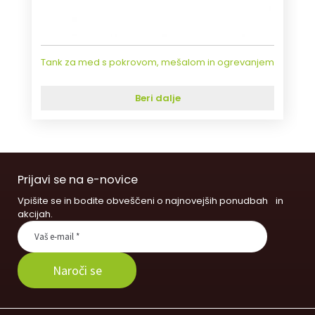
Tank za med s pokrovom, mešalom in ogrevanjem
Beri dalje
Prijavi se na e-novice
Vpišite se in bodite obveščeni o najnovejših ponudbah in
akcijah.