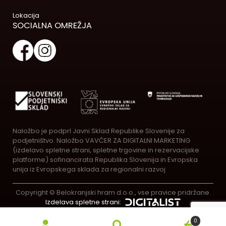
Lokacija
SOCIALNA OMREŽJA
Naložbo je podprl Javni Sklad Republike Slovenije za
podjetništvo. Naložbo VAVČER ZA DIGITALNI MARKETING
(izdelavo spletne strani, spletne trgovine in rezervacijske
platforme) sofinancirata Republika Slovenija in Evropska
unija iz Evropskega sklada za regionalni razvoj
Copyright © Belokranjski hram d.o.o., vse pravice pridržane.
Izdelava spletne strani:
0