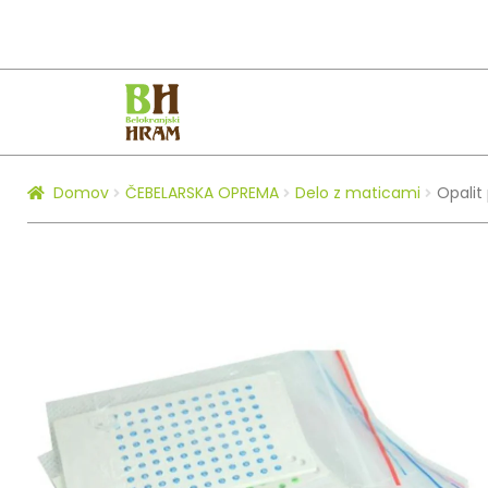
Skip
Skip
to
to
navigation
content
Domov
ČEBELARSKA OPREMA
Delo z maticami
Opalit