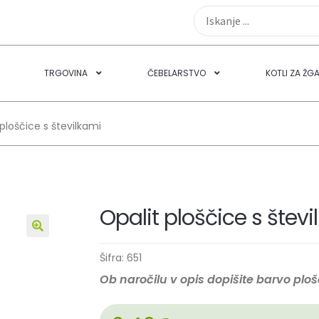
TRGOVINA
ČEBELARSTVO
KOTLI ZA ŽG
 ploščice s številkami
Opalit ploščice s štev
🔍
Šifra:
651
Ob naročilu v opis dopišite barvo plošč