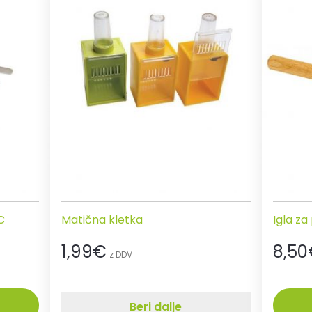
C
Matična kletka
Igla za
1,99
€
8,50
z DDV
Beri dalje