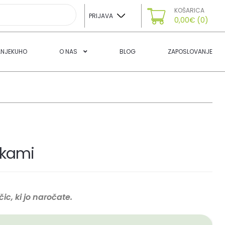
KOŠARICA
PRIJAVA
0,00
€
(0)
ANJEKUHO
O NAS
BLOG
ZAPOSLOVANJE
ilkami
ic, ki jo naročate.