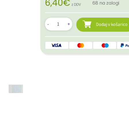
6,40
€
68 na zalogi
z DDV
Dodaj v košarico