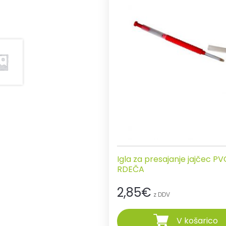
Igla za presajanje jajčec PV
RDEČA
2,85
€
z DDV
V košarico