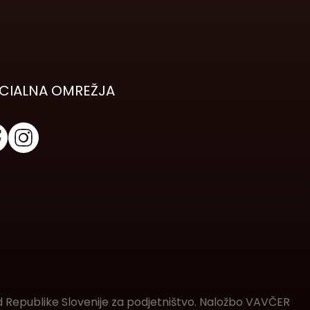
CIALNA OMREŽJA
d Republike Slovenije za podjetništvo. Naložbo VAVČER