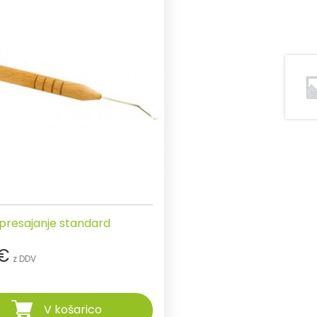
 presajanje standard
€
z DDV
V košarico