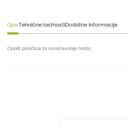
Opis
Tehnične lastnosti
Dodatne informacije
Opalit ploščice za označevanje matic.