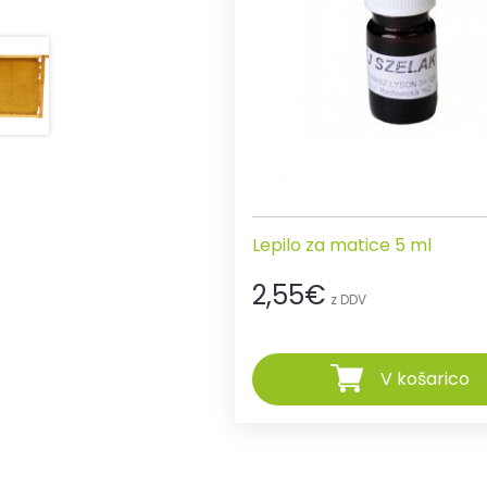
Lepilo za matice 5 ml
2,55
€
z DDV
V košarico