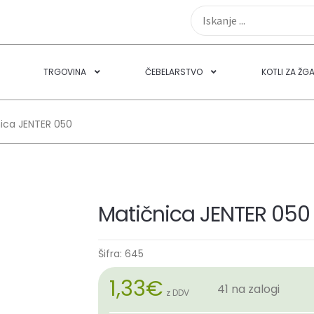
TRGOVINA
ČEBELARSTVO
KOTLI ZA ŽG
ica JENTER 050
Matičnica JENTER 050
Šifra:
645
1,33
€
41 na zalogi
z DDV