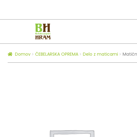
Skip
Skip
to
to
navigation
content
Domov
ČEBELARSKA OPREMA
Delo z maticami
Matičn