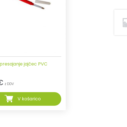
 presajanje jajčec PVC
€
z DDV
V košarico