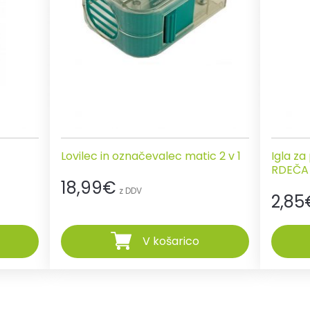
Lovilec in označevalec matic 2 v 1
Igla za
RDEČA
18,99
€
z DDV
2,85
V košarico