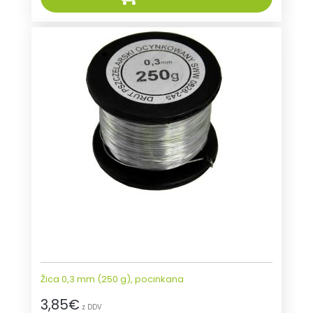
Žica 0,3 mm (250 g), pocinkana
3,85
€
z DDV