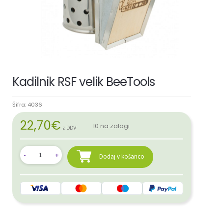
Kadilnik RSF velik BeeTools
Šifra:
4036
22,70
€
10 na zalogi
z DDV
Dodaj v košarico