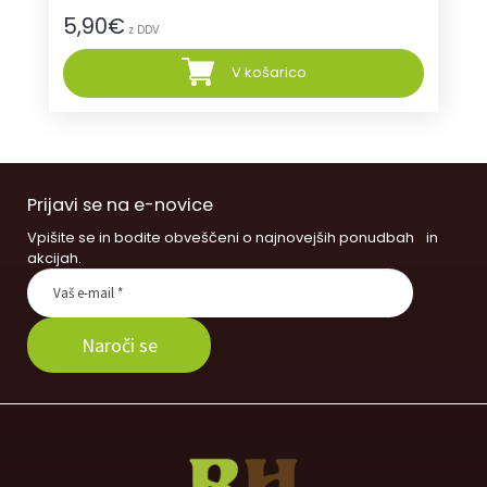
5,90
€
z DDV
V košarico
Prijavi se na e-novice
Vpišite se in bodite obveščeni o najnovejših ponudbah in
akcijah.