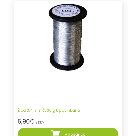
Žica 0,4 mm (500 g), pocinkana
6,90
€
z DDV
V košarico