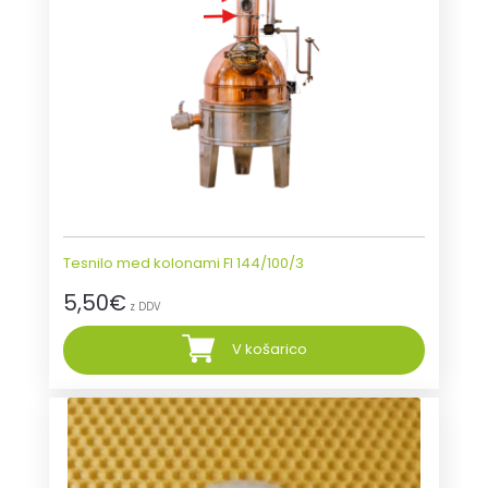
Tesnilo med kolonami FI 144/100/3
5,50
€
z DDV
V košarico