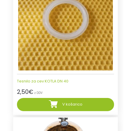
Tesnilo za cev KOTLA DN 40
2,50
€
z DDV
V košarico