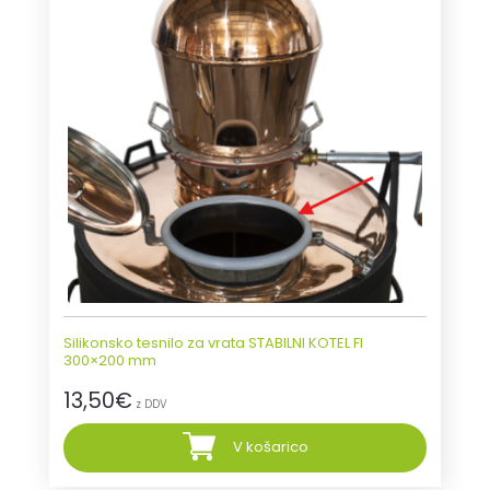
Silikonsko tesnilo za vrata STABILNI KOTEL FI
300×200 mm
13,50
€
z DDV
V košarico