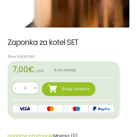
Zaponka za kotel SET
Šifra:
61030293
7,00
€
6 na zalogi
z DDV
Dodaj v košarico
Dodatne informacije
Mnenja (0)