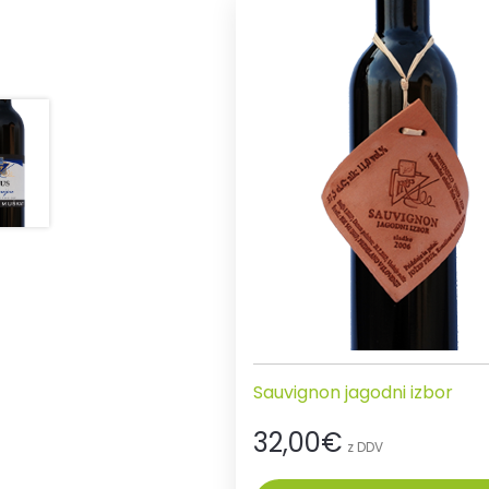
Sauvignon jagodni izbor
32,00
€
z DDV