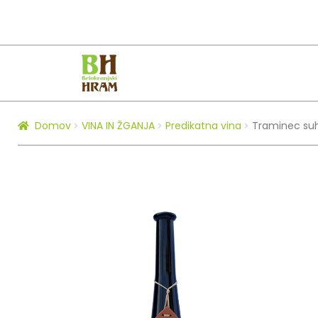
Skip
Skip
to
to
navigation
content
Domov
VINA IN ŽGANJA
Predikatna vina
Traminec suhi