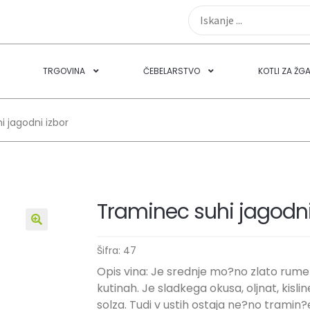
TRGOVINA
ČEBELARSTVO
KOTLI ZA ŽG
 jagodni izbor
Traminec suhi jagodni
🔍
Šifra:
47
Opis vina: Je srednje mo?no zlato rumen
kutinah. Je sladkega okusa, oljnat, kisli
solza. Tudi v ustih ostaja ne?no tramin?