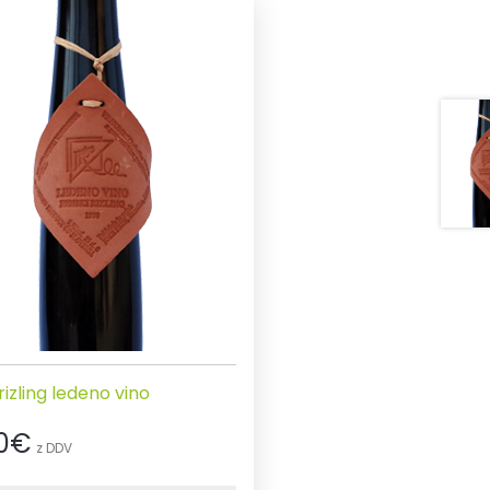
rizling ledeno vino
0
€
z DDV