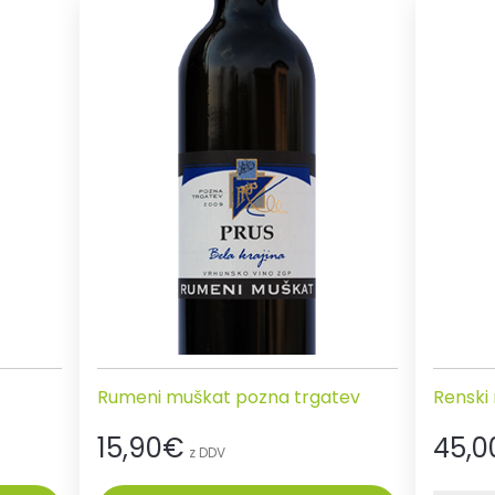
Rumeni muškat pozna trgatev
Renski 
15,90
€
45,0
z DDV