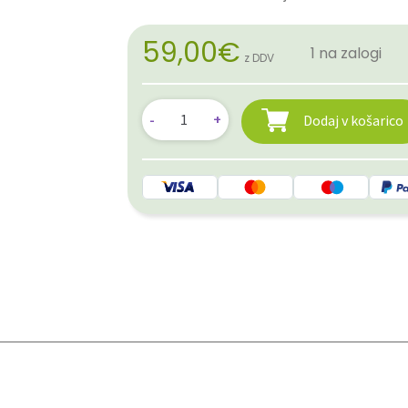
59,00
€
1 na zalogi
z DDV
Dodaj v košarico