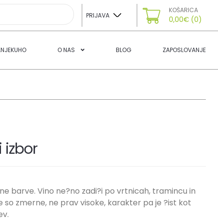
KOŠARICA
PRIJAVA
0,00
€
(0)
ANJEKUHO
O NAS
BLOG
ZAPOSLOVANJE
 izbor
e barve. Vino ne?no zadi?i po vrtnicah, tramincu in
ne so zmerne, ne prav visoke, karakter pa je ?ist kot
ev.