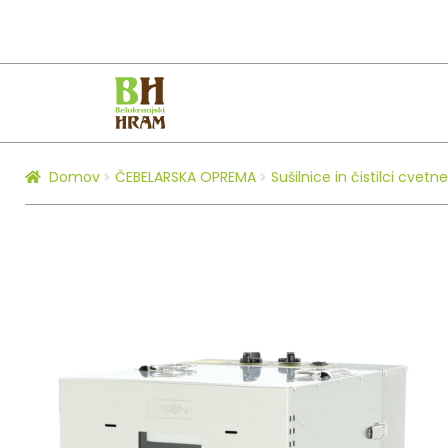
Skip
Skip
to
to
navigation
content
Domov
ČEBELARSKA OPREMA
Sušilnice in čistilci cvet