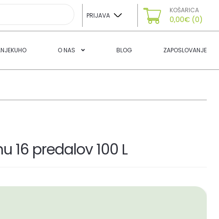
KOŠARICA
PRIJAVA
0,00
€
(0)
ANJEKUHO
O NAS
BLOG
ZAPOSLOVANJE
u 16 predalov 100 L