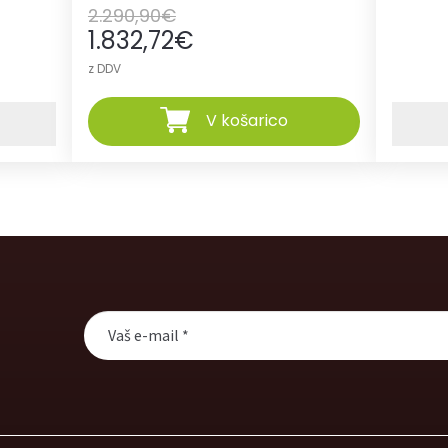
2.290,90
€
1.832,72
€
z DDV
V košarico