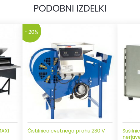
PODOBNI IZDELKI
- 20%
MAXI
Čistilnica cvetnega prahu 230 V
Sušilni
nerjave