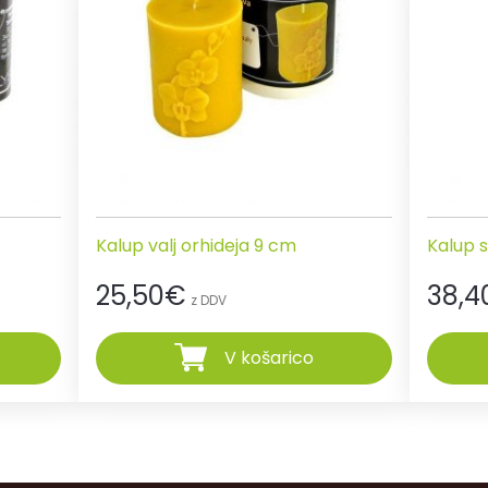
Kalup valj orhideja 9 cm
Kalup 
25,50
€
38,4
z DDV
V košarico