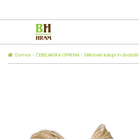
Skip
Skip
to
to
navigation
content
Domov
ČEBELARSKA OPREMA
Silikonski kalupi in dodatki