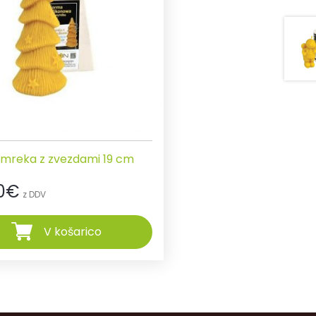
smreka z zvezdami 19 cm
0
€
z DDV
V košarico