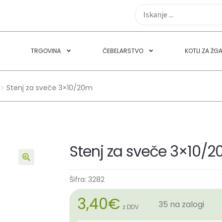
TRGOVINA
ČEBELARSTVO
KOTLI ZA ŽG
Stenj za sveče 3×10/20m
Stenj za sveče 3×10/
🔍
Šifra:
3282
3,40
€
35 na zalogi
z DDV