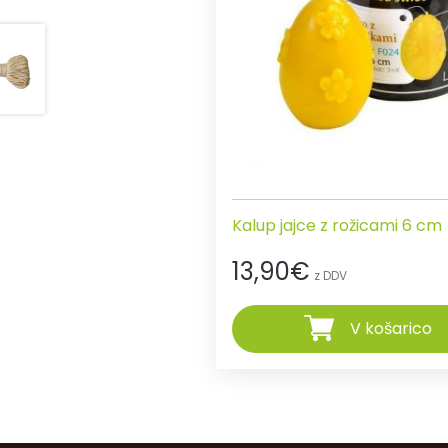
Kalup jajce z rožicami 6 cm
13,90
€
z DDV
V košarico