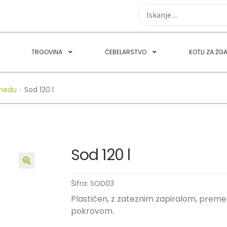
TRGOVINA
ČEBELARSTVO
KOTLI ZA ŽG
 medu
Sod 120 l
Sod 120 l
🔍
Šifra:
SOD03
Plastičen, z zateznim zapiralom, prem
pokrovom.