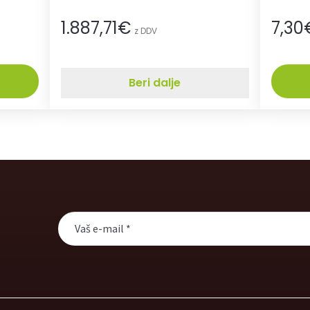
1.887,71
€
7,30
z DDV
Beri dalje