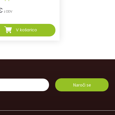
€
z DDV
V košarico