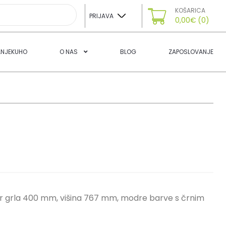
KOŠARICA
PRIJAVA
0,00
€
(0)
ANJEKUHO
O NAS
BLOG
ZAPOSLOVANJE
er grla 400 mm, višina 767 mm, modre barve s črnim