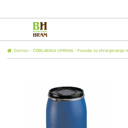
Skip
Skip
to
to
navigation
content
Domov
ČEBELARSKA OPREMA
Posode za shranjevanje