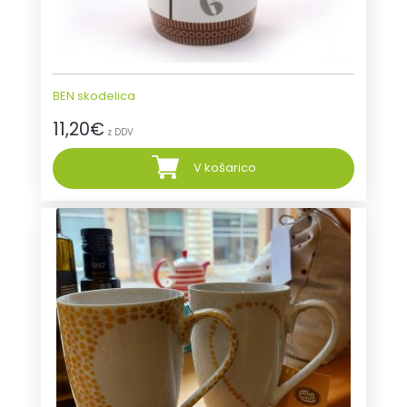
BEN skodelica
11,20
€
z DDV
V košarico