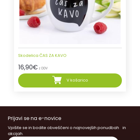
Skodelica ČAS ZA KAVO
16,90
€
z DDV
V košarico
Prijavi se na e-novice
Vpišite se in bodite obveščeni o najnovejših ponudbah in
akcijah.