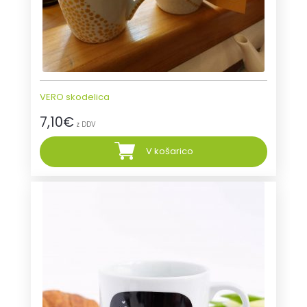
VERO skodelica
7,10
€
z DDV
V košarico