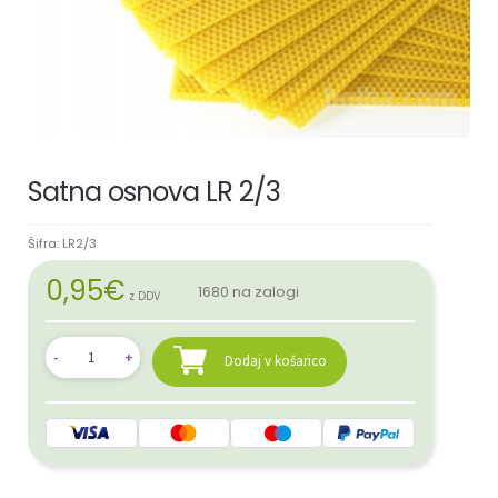
Satna osnova LR 2/3
Šifra:
LR2/3
0,95
€
1680 na zalogi
z DDV
Dodaj v košarico