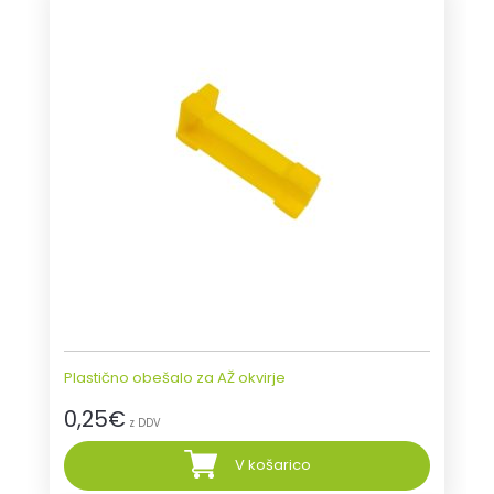
Plastično obešalo za AŽ okvirje
0,25
€
z DDV
V košarico