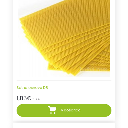
Satna osnova DB
1,85
€
z DDV
V košarico