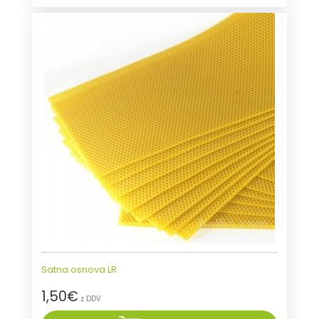
Satna osnova LR
1,50
€
z DDV