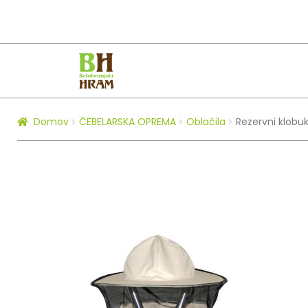
Skip
Skip
to
to
navigation
content
Domov
ČEBELARSKA OPREMA
Oblačila
Rezervni klobu