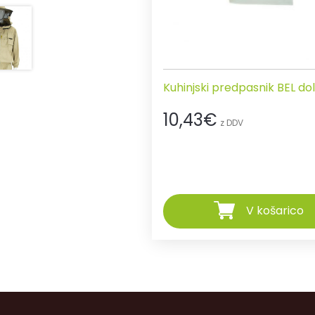
Kuhinjski predpasnik BEL dol
10,43
€
z DDV
V košarico