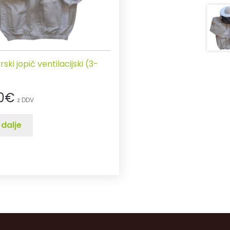
ski jopič ventilacijski (3-
0
€
z DDV
 dalje