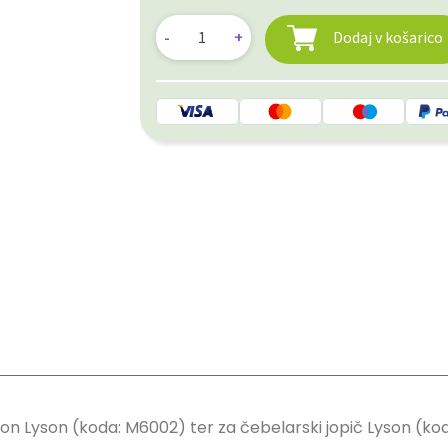
Dodaj v košarico
n Lyson (koda: M6002) ter za čebelarski jopič Lyson (ko