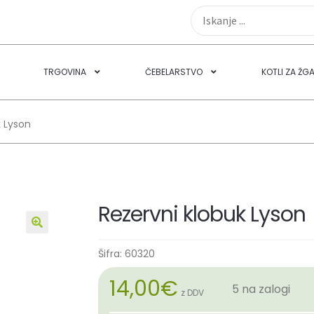
TRGOVINA
ČEBELARSTVO
KOTLI ZA ŽG
k Lyson
Rezervni klobuk Lyson
🔍
Šifra:
60320
14,00
€
5 na zalogi
z DDV