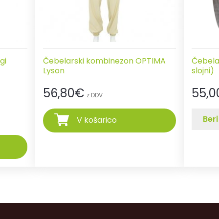
gi
Čebelarski kombinezon OPTIMA
Čebelar
Lyson
slojni)
56,80
€
55,0
z DDV
Beri
V košarico