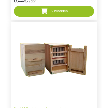
0,44
€
z DDV
V košarico