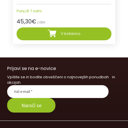
Panj LR 7 satni
45,30
€
z DDV
V košarico
Prijavi se na e-novice
Vpišite se in bodite obveščeni o najnovejših ponudbah in
akcijah.