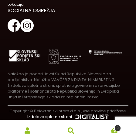
Lokacija
SOCIALNA OMREŽJA
Naložbo je podprl Javni Sklad Republike Slovenije za
podjetništvo. Naložbo VAVČER ZA DIGITALNI MARKETING
(izdelavo spletne strani, spletne trgovine in rezervacijske
platforme) sofinancirata Republika Slovenija in Evropska
unija iz Evropskega sklada za regionalni razvoj
Copyright © Belokranjski hram d.o.o., vse pravice pridržane.
Izdelava spletne strani:
0