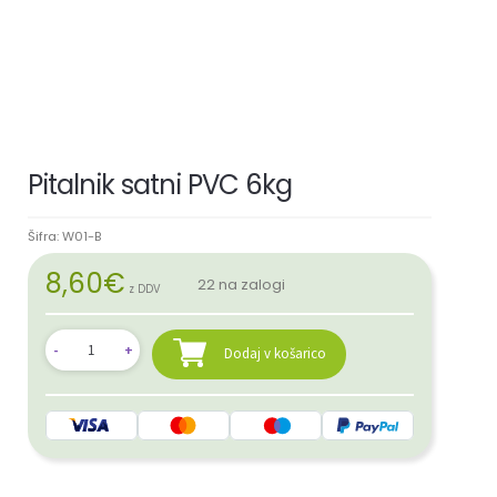
Pitalnik satni PVC 6kg
Šifra:
W01-B
8,60
€
22 na zalogi
z DDV
Dodaj v košarico