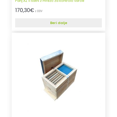
Panj AŽ 11 satni z mrežo za kontrolo varoe
170,30
€
z DDV
Beri dalje