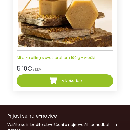
Milo za piling s cvet. prahom 100 g v vrečki
5,10
€
z DDV
V košarico
Prijavi se na e-novice
Vpišite se in bodite obveščeni o najnovejših ponudbah in