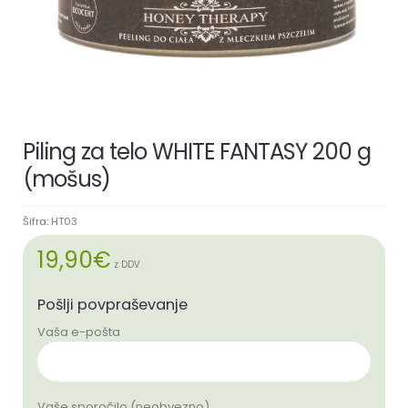
Piling za telo WHITE FANTASY 200 g
(mošus)
Šifra:
HT03
19,90
€
z DDV
Pošlji povpraševanje
Vaša e-pošta
Vaše sporočilo (neobvezno)