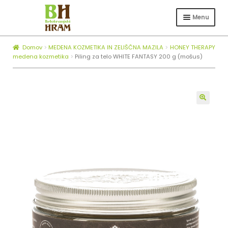
Skip
Skip
to
to
Menu
navigation
content
Expa
TRGOVINA
child
Domov
MEDENA KOZMETIKA IN ZELIŠČNA MAZILA
HONEY THERAPY
Expa
ČEBELARSTVO
menu
medena kozmetika
Piling za telo WHITE FANTASY 200 g (mošus)
child
KOTLI ZA ŽGANJEKUHO
menu
Expa
O NAS
child
🔍
BLOG
menu
ZAPOSLOVANJE