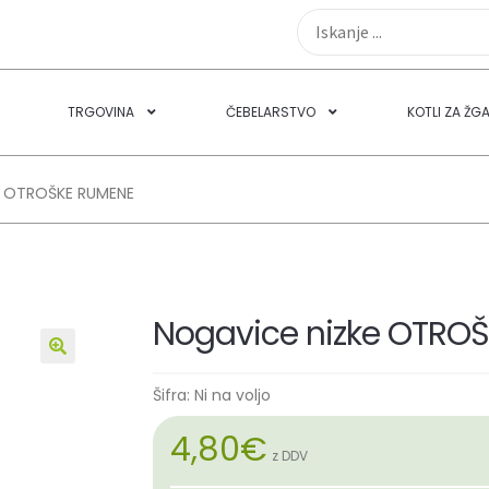
TRGOVINA
ČEBELARSTVO
KOTLI ZA ŽG
e OTROŠKE RUMENE
Nogavice nizke OTRO
🔍
Šifra:
Ni na voljo
4,80
€
z DDV