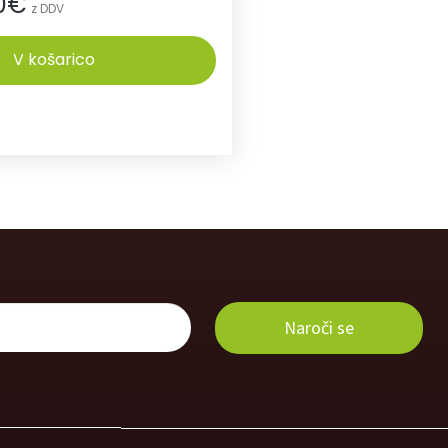
0
€
z DDV
V košarico