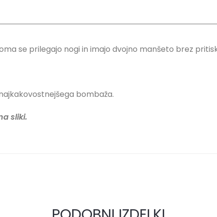
oma se prilegajo nogi in imajo dvojno manšeto brez pritis
iz najkakovostnejšega bombaža.
a sliki.
PODOBNI IZDELKI