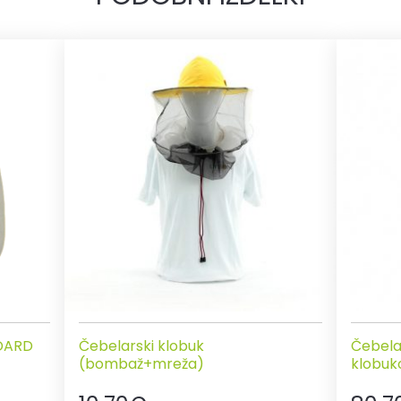
NDARD
Čebelarski klobuk
Čebela
(bombaž+mreža)
klobu