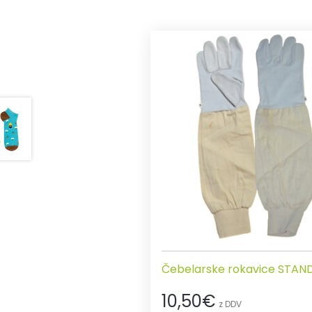
Čebelarske rokavice STA
10,50
€
z DDV