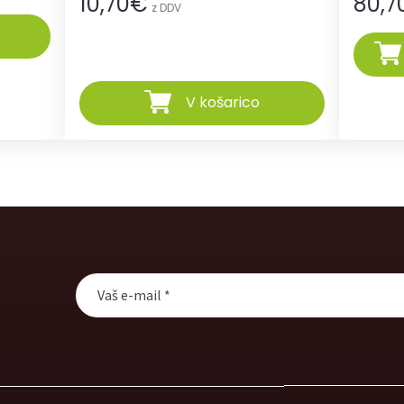
10,70
€
80,7
z DDV
V košarico