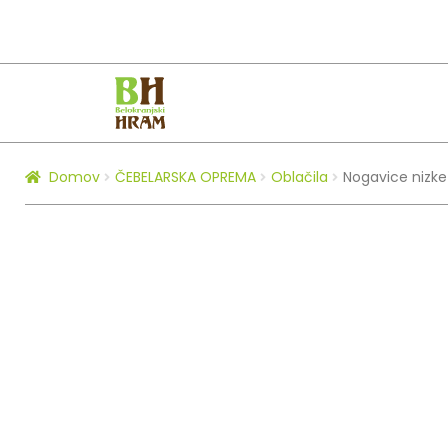
Skip
Skip
to
to
navigation
content
Domov
ČEBELARSKA OPREMA
Oblačila
Nogavice nizk