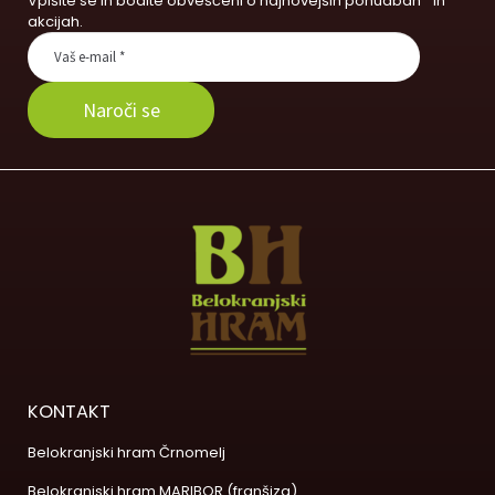
Vpišite se in bodite obveščeni o najnovejših ponudbah in
akcijah.
KONTAKT
Belokranjski hram Črnomelj
Belokranjski hram MARIBOR (franšiza)