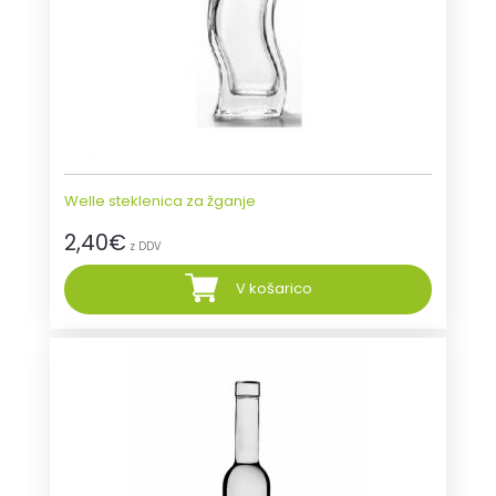
Welle steklenica za žganje
2,40
€
z DDV
V košarico