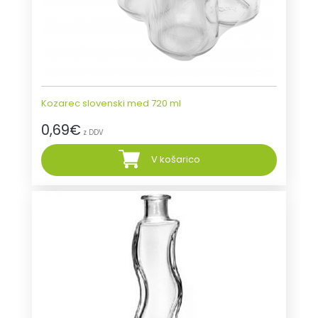
Kozarec slovenski med 720 ml
0,69
€
z DDV
V košarico