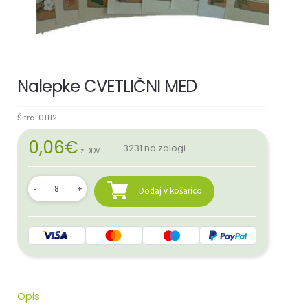
Nalepke CVETLIČNI MED
Šifra:
01112
0,06
€
3231 na zalogi
z DDV
Dodaj v košarico
Opis