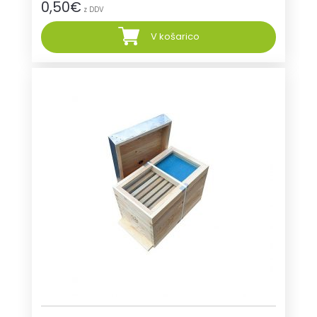
0,50
€
z DDV
V košarico