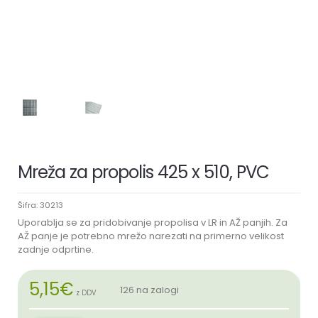
Mreža za propolis 425 x 510, PVC
Šifra:
30213
Uporablja se za pridobivanje propolisa v LR in AŽ panjih. Za
AŽ panje je potrebno mrežo narezati na primerno velikost
zadnje odprtine.
5,15
€
126 na zalogi
z DDV