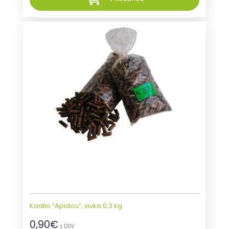
Kadilo “Apidou”, sivka 0,3 kg
0,90
€
z DDV