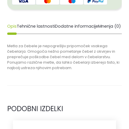
Opis
Tehnične lastnosti
Dodatne informacije
Mnenja (0)
Metla za čebele je nepogrešljiv pripomoček vsakega
čebelarja. Omogoča nežno pometanje čebel z okvirjev in
preprečuje poškodbe čebel med delom v čebelarstvu.
Ponujamo različne metle, da lahko čebelarji izberejo tisto, ki
najbolj ustreza njihovim potrebam.
PODOBNI IZDELKI