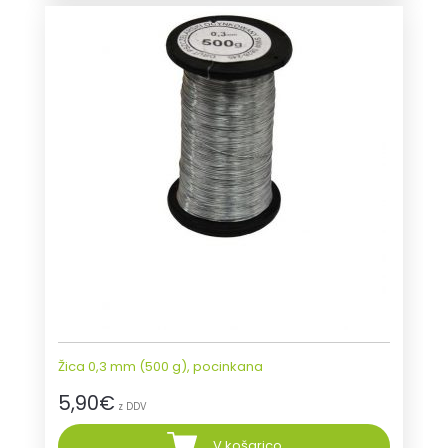
Žica 0,3 mm (500 g), pocinkana
5,90
€
z DDV
V košarico