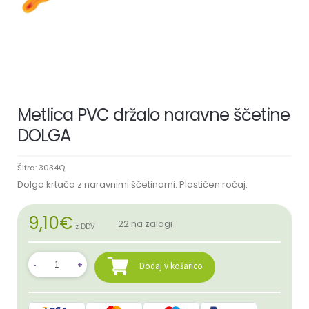
Metlica PVC držalo naravne ščetine
DOLGA
Šifra:
3034Q
Dolga krtača z naravnimi ščetinami. Plastičen ročaj.
9,10
€
22 na zalogi
z DDV
Dodaj v košarico