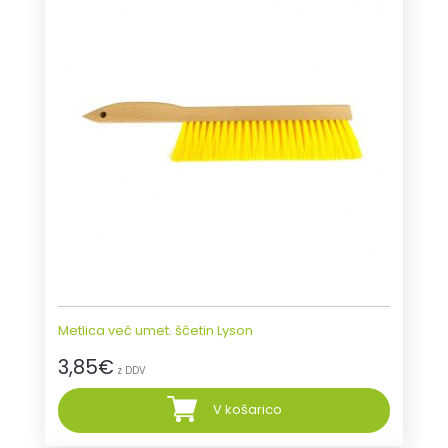
Metlica več umet. ščetin Lyson
3,85
€
z DDV
V košarico