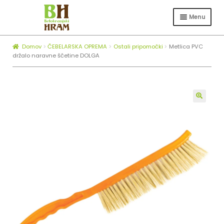
Skip
Skip
to
to
Menu
navigation
content
Expa
TRGOVINA
child
Domov
ČEBELARSKA OPREMA
Ostali pripomočki
Metlica PVC
Expa
ČEBELARSTVO
menu
držalo naravne ščetine DOLGA
child
KOTLI ZA ŽGANJEKUHO
menu
Expa
O NAS
child
🔍
BLOG
menu
ZAPOSLOVANJE