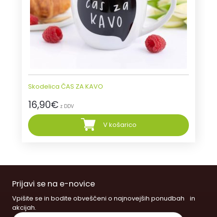
Skodelica ČAS ZA KAVO
16,90
€
z DDV
V košarico
Prijavi se na e-novice
Vpišite se in bodite obveščeni o najnovejših ponudbah in
akcijah.