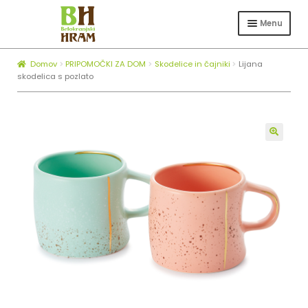
Skip
Skip
to
to
Menu
navigation
content
Expa
TRGOVINA
child
Domov
PRIPOMOČKI ZA DOM
Skodelice in čajniki
Lijana
Expa
ČEBELARSTVO
menu
skodelica s pozlato
child
KOTLI ZA ŽGANJEKUHO
menu
Expa
O NAS
child
🔍
BLOG
menu
ZAPOSLOVANJE