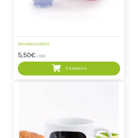
Skodelica Abby
5,50
€
z DDV
V košarico