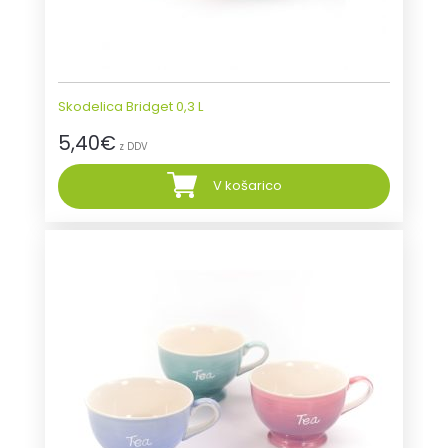
Skodelica Bridget 0,3 L
5,40
€
z DDV
V košarico