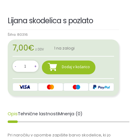
Lijana skodelica s pozlato
Šifra:
80316
7,00
€
1 na zalogi
z DDV
Dodaj v košarico
Opis
Tehnične lastnosti
Mnenja (0)
Pri naročilu v opombe zapišite barvo skodelice, ki jo