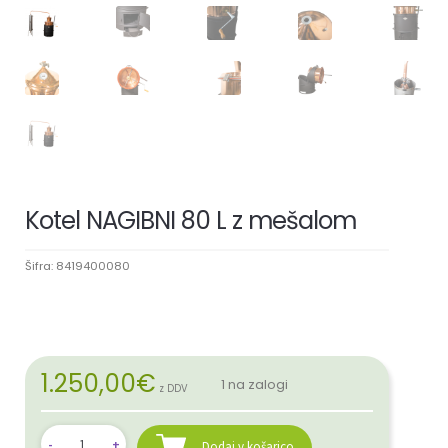
Kotel NAGIBNI 80 L z mešalom
Šifra:
8419400080
1.250,00
€
1 na zalogi
z DDV
Dodaj v košarico