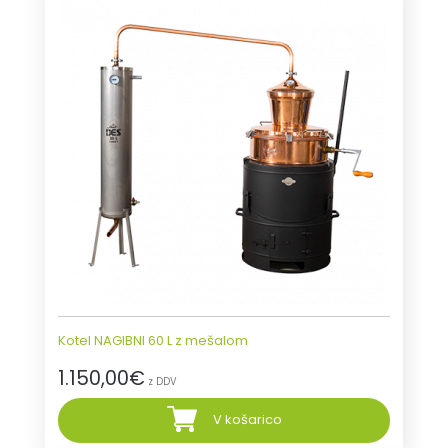
Kotel NAGIBNI 60 L z mešalom
1.150,00
€
z DDV
V košarico