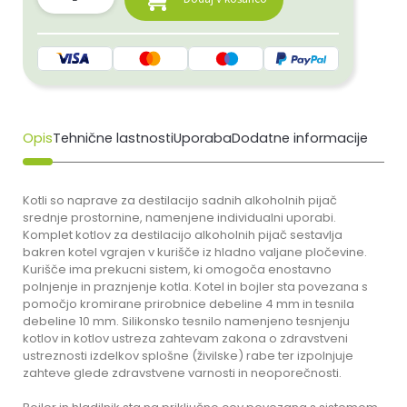
Opis
Tehnične lastnosti
Uporaba
Dodatne informacije
Kotli so naprave za destilacijo sadnih alkoholnih pijač
srednje prostornine, namenjene individualni uporabi.
Komplet kotlov za destilacijo alkoholnih pijač sestavlja
bakren kotel vgrajen v kurišče iz hladno valjane pločevine.
Kurišče ima prekucni sistem, ki omogoča enostavno
polnjenje in praznjenje kotla. Kotel in bojler sta povezana s
pomočjo kromirane prirobnice debeline 4 mm in tesnila
debeline 10 mm. Silikonsko tesnilo namenjeno tesnjenju
kotlov in kotlov ustreza zahtevam zakona o zdravstveni
ustreznosti izdelkov splošne (živilske) rabe ter izpolnjuje
zahteve glede zdravstvene varnosti in neoporečnosti.