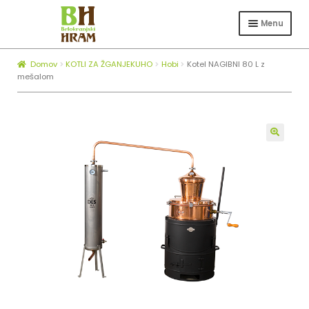
Skip
Skip
to
to
Menu
navigation
content
Expa
TRGOVINA
child
Domov
KOTLI ZA ŽGANJEKUHO
Hobi
Kotel NAGIBNI 80 L z
Expa
ČEBELARSTVO
menu
mešalom
child
KOTLI ZA ŽGANJEKUHO
menu
Expa
O NAS
child
🔍
BLOG
menu
ZAPOSLOVANJE