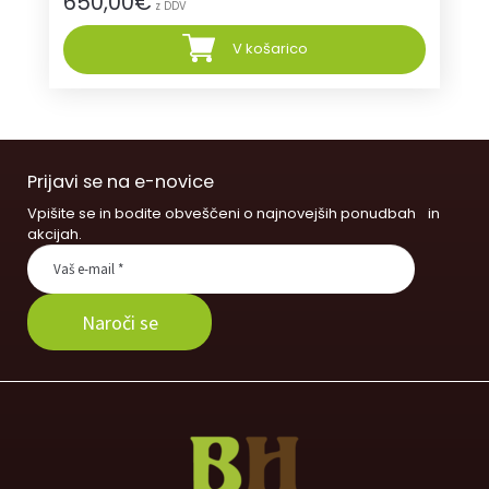
650,00
€
z DDV
V košarico
Prijavi se na e-novice
Vpišite se in bodite obveščeni o najnovejših ponudbah in
akcijah.