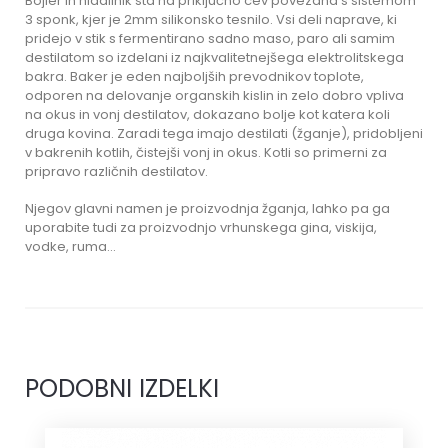
Bojler in hladilnik sta na priključno cev povezana s sistemom
3 sponk, kjer je 2mm silikonsko tesnilo. Vsi deli naprave, ki
pridejo v stik s fermentirano sadno maso, paro ali samim
destilatom so izdelani iz najkvalitetnejšega elektrolitskega
bakra. Baker je eden najboljših prevodnikov toplote,
odporen na delovanje organskih kislin in zelo dobro vpliva
na okus in vonj destilatov, dokazano bolje kot katera koli
druga kovina. Zaradi tega imajo destilati (žganje), pridobljeni
v bakrenih kotlih, čistejši vonj in okus. Kotli so primerni za
pripravo različnih destilatov.
Njegov glavni namen je proizvodnja žganja, lahko pa ga
uporabite tudi za proizvodnjo vrhunskega gina, viskija,
vodke, ruma…
PODOBNI IZDELKI