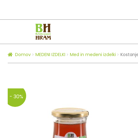
Skip
Skip
to
to
navigation
content
Domov
MEDENI IZDELKI
Med in medeni izdelki
Kostanj
- 30%