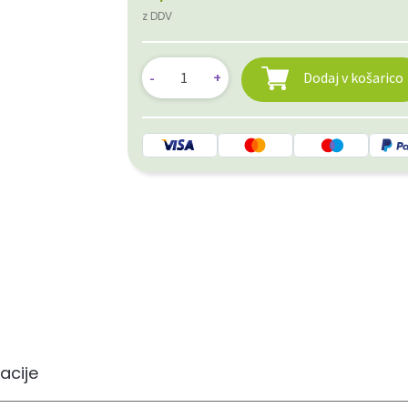
z DDV
Dodaj v košarico
acije