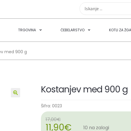
TRGOVINA
ČEBELARSTVO
KOTLI ZA ŽG
ev med 900 g
Kostanjev med 900 g
🔍
Šifra:
0023
17,00
€
11,90
€
10 na zalogi