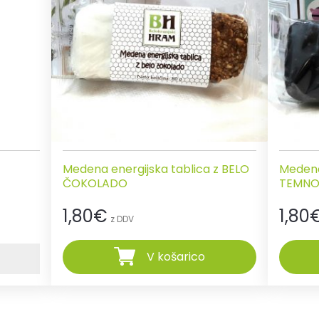
Medena energijska tablica z BELO
Medena
ČOKOLADO
TEMNO
1,80
€
1,80
z DDV
V košarico