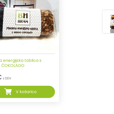
 energijska tablica s
 ČOKOLADO
€
z DDV
V košarico