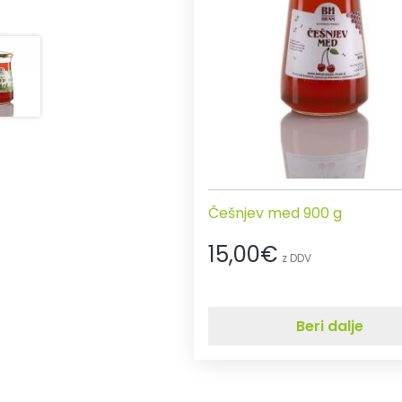
Češnjev med 900 g
15,00
€
z DDV
Beri dalje