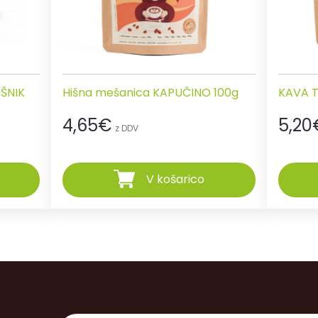
EŠNIK
Hišna mešanica KAPUČINO 100g
KAVA T
4,65
€
5,20
z DDV
V košarico