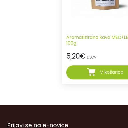
Aromatizirana kava MED/L
100g
5,20
€
z DDV
V košarico
Prijavi se na e-novice