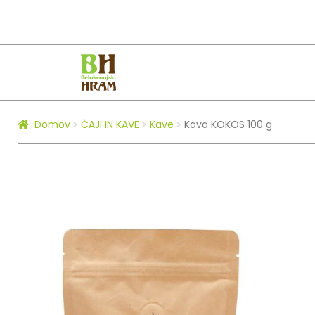
Skip
Skip
to
to
navigation
content
Domov
ČAJI IN KAVE
Kave
Kava KOKOS 100 g