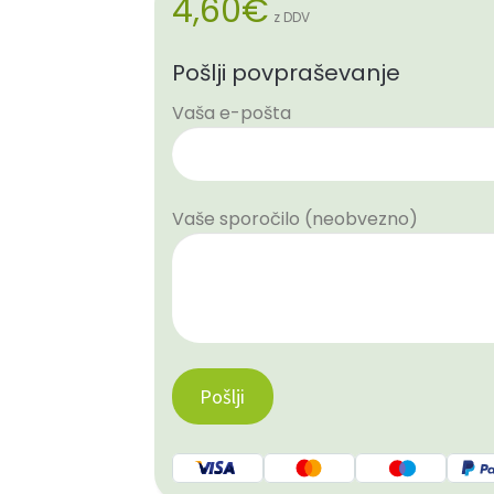
4,60
€
z DDV
Pošlji povpraševanje
Vaša e-pošta
Vaše sporočilo (neobvezno)