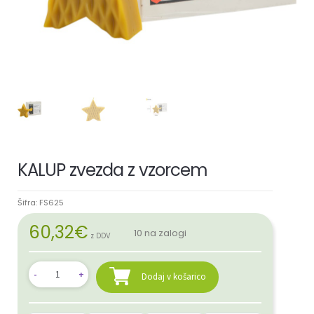
KALUP zvezda z vzorcem
Šifra:
FS625
60,32
€
10 na zalogi
z DDV
Dodaj v košarico