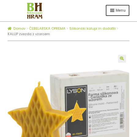
Skip
Skip
to
to
Menu
navigation
content
Expa
TRGOVINA
child
Domov
ČEBELARSKA OPREMA
Silikonski kalupi in dodatki
Expa
ČEBELARSTVO
menu
KALUP zvezda z vzorcem
child
KOTLI ZA ŽGANJEKUHO
menu
Expa
O NAS
child
🔍
BLOG
menu
ZAPOSLOVANJE