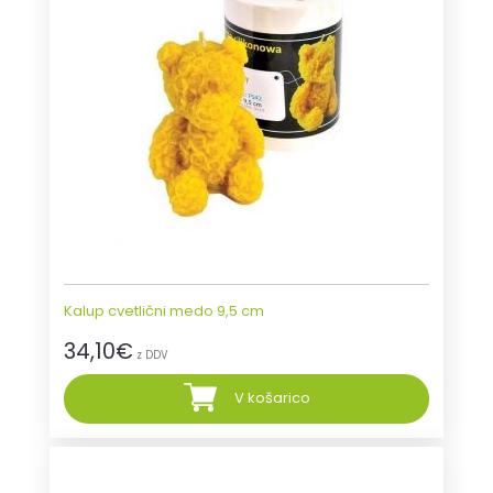
Kalup cvetlični medo 9,5 cm
34,10
€
z DDV
V košarico