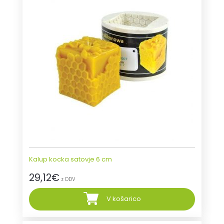
Kalup kocka satovje 6 cm
29,12
€
z DDV
V košarico