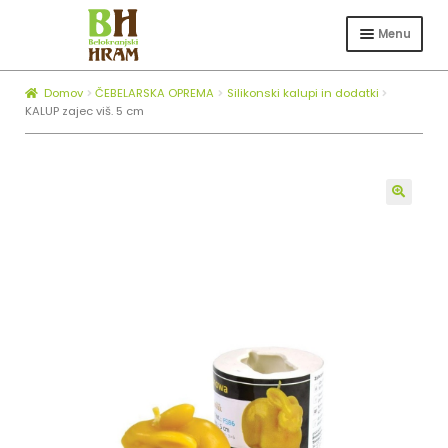
Skip
Skip
to
to
Menu
navigation
content
Expa
TRGOVINA
child
Domov
ČEBELARSKA OPREMA
Silikonski kalupi in dodatki
Expa
ČEBELARSTVO
menu
KALUP zajec viš. 5 cm
child
KOTLI ZA ŽGANJEKUHO
menu
Expa
O NAS
child
🔍
BLOG
menu
ZAPOSLOVANJE