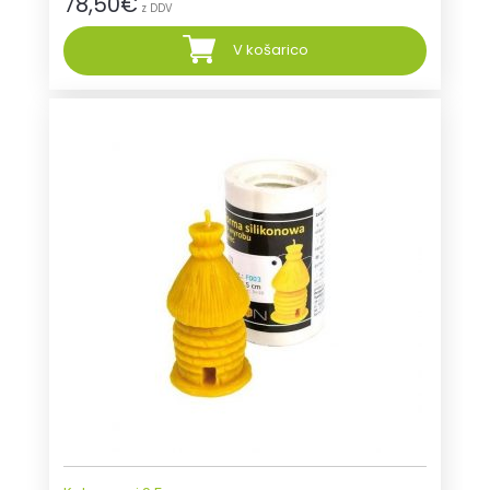
78,50
€
z DDV
V košarico