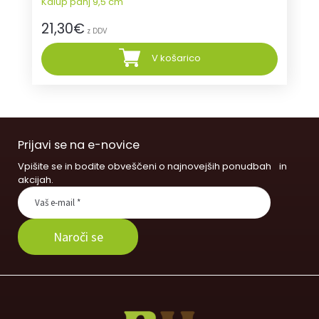
Kalup panj 9,5 cm
21,30
€
z DDV
V košarico
Prijavi se na e-novice
Vpišite se in bodite obveščeni o najnovejših ponudbah in
akcijah.