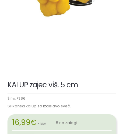
KALUP zajec viš. 5 cm
Šifra:
FS86
Silikonski kalup za izdelavo sveč.
16,99
€
5 na zalogi
z DDV