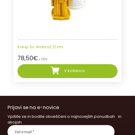
Kalup Sv. Ambrož 21 cm
78,50
€
z DDV
V košarico
Prijavi se na e-novice
Vpišite se in bodite obveščeni o najnovejših ponudbah in
akcijah.