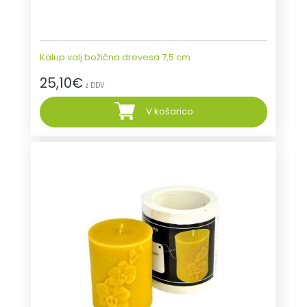
Kalup valj božična drevesa 7,5 cm
25,10
€
z DDV
V košarico