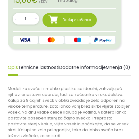
15,00
€
1 na zalogi
z DDV
Dodaj v košarico
Opis
Tehnične lastnosti
Dodatne informacije
Mnenja (0)
Modeli za sveče iz mehke plastike so idealni, zahvaljujoč
njihovi enostavni uporabi, tudi za začetnike v rokodelstvu.
Kalup za 8 čajnih svečk v obliki zvezdic je zelo odporen na
visoke temperature, zato lahko vanj brez skrbi vlijete stopljen
vosek. Na dnu vsake celice kalupa je votlina, v katero lahko
postavite poseben stenj za čajno svečko. Preprosto
postavite stenj v kalup, vlijte vosek in počakajte, da se vosek
strdi. Kalupi so zelo prilagodljivi, tako da lahko svečo brez
težav izvlečete, ko se strdi.