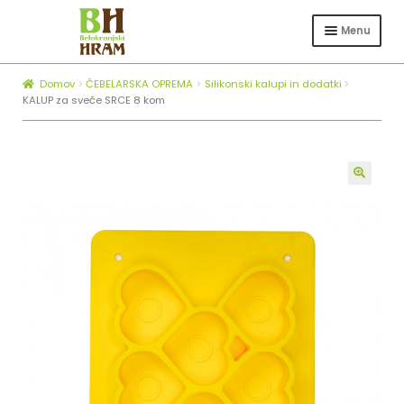
Skip
Skip
to
to
Menu
navigation
content
Expa
TRGOVINA
child
Domov
ČEBELARSKA OPREMA
Silikonski kalupi in dodatki
Expa
ČEBELARSTVO
menu
KALUP za sveče SRCE 8 kom
child
KOTLI ZA ŽGANJEKUHO
menu
Expa
O NAS
child
🔍
BLOG
menu
ZAPOSLOVANJE