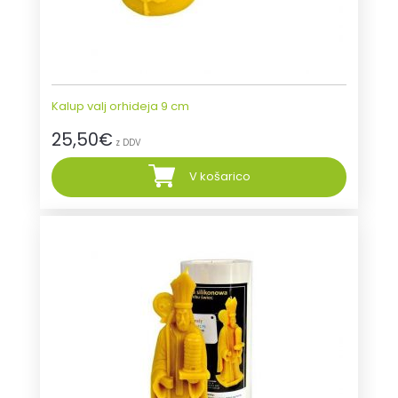
Kalup valj orhideja 9 cm
25,50
€
z DDV
V košarico