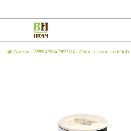
Skip
Skip
to
to
navigation
content
Domov
ČEBELARSKA OPREMA
Silikonski kalupi in dodatki