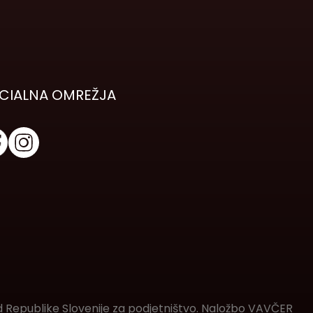
CIALNA OMREŽJA
d Republike Slovenije za podjetništvo. Naložbo VAVČER