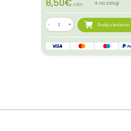
8,50
€
4 na zalogi
z DDV
Dodaj v košarico