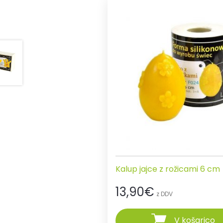
Kalup jajce z rožicami 6 cm
13,90
€
z DDV
V košarico