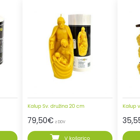
Kalup Sv. družina 20 cm
Kalup v
79,50
€
35,5
z DDV
V košarico