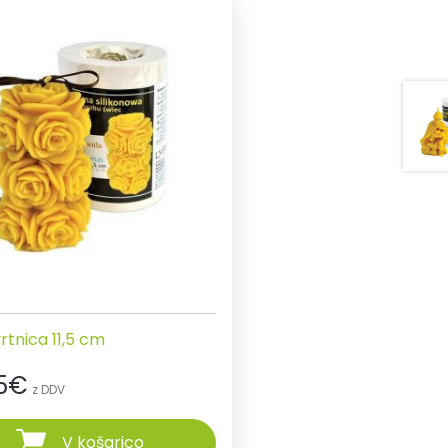
rtnica 11,5 cm
5
€
z DDV
V košarico