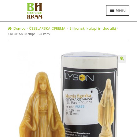
Skip
Skip
to
to
Menu
navigation
content
Expa
TRGOVINA
child
Domov
ČEBELARSKA OPREMA
Silikonski kalupi in dodatki
Expa
ČEBELARSTVO
menu
KALUP Sv. Marija 150 mm
child
KOTLI ZA ŽGANJEKUHO
menu
Expa
O NAS
child
🔍
BLOG
menu
ZAPOSLOVANJE