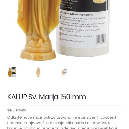
KALUP Sv. Marija 150 mm
Šifra:
FS565
Odkrijte nove možnosti za ustvarjanje edinstvenih voščenih
umetnin z najnovejšo kolekcijo silikonskih kalupov. Vsak
kalup je praktično orodje za izdelavo sveč in voščenih figur,