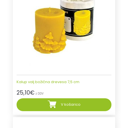
Kalup valj božična drevesa 7,5 cm
25,10
€
z DDV
V košarico