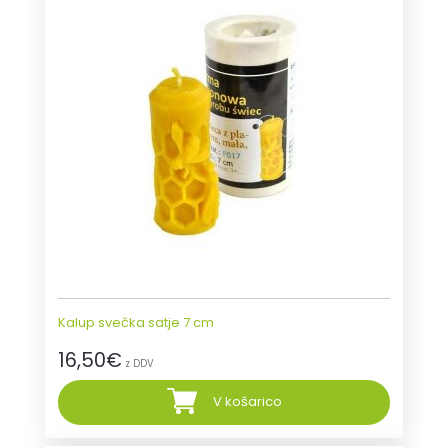
Kalup svečka satje 7 cm
16,50
€
z DDV
V košarico