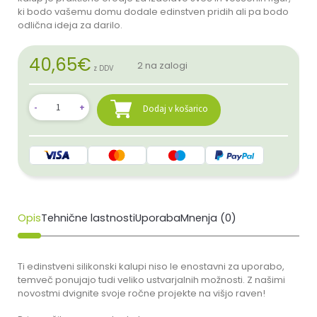
ki bodo vašemu domu dodale edinstven pridih ali pa bodo
odlična ideja za darilo.
40,65
€
2 na zalogi
z DDV
Dodaj v košarico
Opis
Tehnične lastnosti
Uporaba
Mnenja (0)
Ti edinstveni silikonski kalupi niso le enostavni za uporabo,
temveč ponujajo tudi veliko ustvarjalnih možnosti. Z našimi
novostmi dvignite svoje ročne projekte na višjo raven!