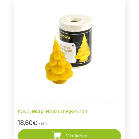
Kalup jelka prekrita s snegom 7 cm
18,60
€
z DDV
V košarico