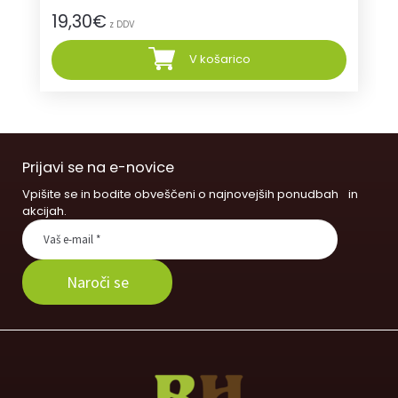
19,30
€
z DDV
V košarico
Prijavi se na e-novice
Vpišite se in bodite obveščeni o najnovejših ponudbah in
akcijah.