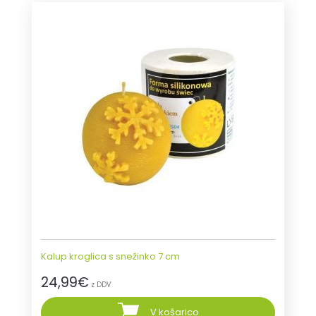
Kalup kroglica s snežinko 7 cm
24,99
€
z DDV
V košarico