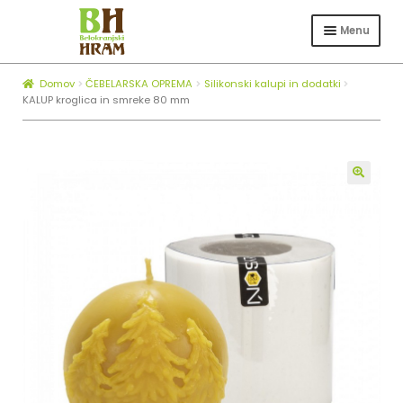
Skip
Skip
to
to
Menu
navigation
content
Expa
TRGOVINA
child
Domov
ČEBELARSKA OPREMA
Silikonski kalupi in dodatki
Expa
ČEBELARSTVO
menu
KALUP kroglica in smreke 80 mm
child
KOTLI ZA ŽGANJEKUHO
menu
Expa
O NAS
child
🔍
BLOG
menu
ZAPOSLOVANJE