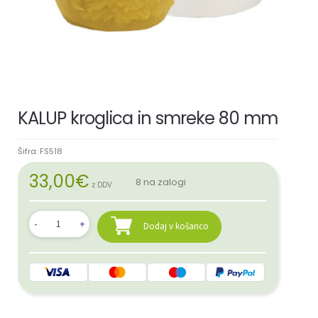
KALUP kroglica in smreke 80 mm
Šifra:
FS518
33,00
€
8 na zalogi
z DDV
Dodaj v košarico