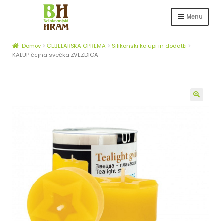
Skip
Skip
to
to
Menu
navigation
content
Expa
TRGOVINA
child
Domov
ČEBELARSKA OPREMA
Silikonski kalupi in dodatki
Expa
ČEBELARSTVO
menu
KALUP čajna svečka ZVEZDICA
child
KOTLI ZA ŽGANJEKUHO
menu
Expa
O NAS
child
🔍
BLOG
menu
ZAPOSLOVANJE