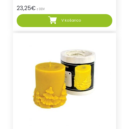
23,25
€
z DDV
V košarico