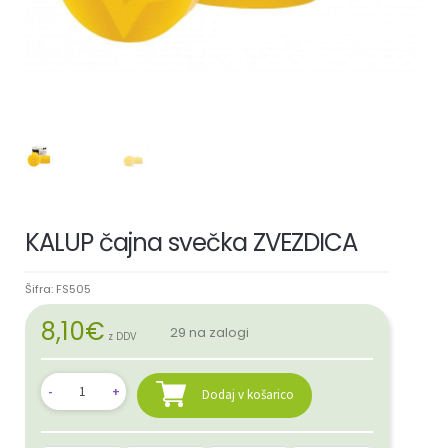
KALUP čajna svečka ZVEZDICA
Šifra:
FS505
8,10
€
29 na zalogi
z DDV
Dodaj v košarico