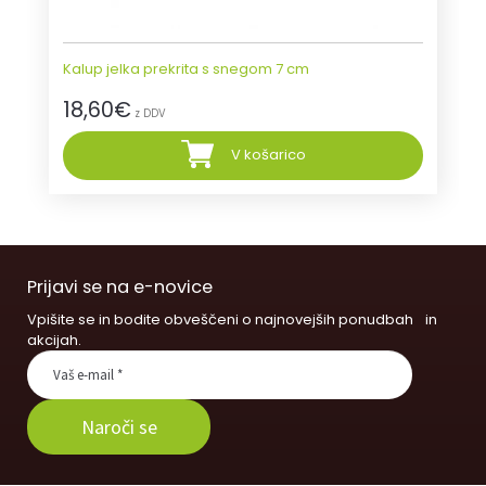
Kalup jelka prekrita s snegom 7 cm
18,60
€
z DDV
V košarico
Prijavi se na e-novice
Vpišite se in bodite obveščeni o najnovejših ponudbah in
akcijah.