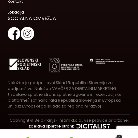
Kontakt
Lokacija
SOCIALNA OMREŽJA
Naložbo je podprl Javni Sklad Republike Slovenije za
podjetništvo. Naložbo VAVČER ZA DIGITALNI MARKETING
(izdelavo spletne strani, spletne trgovine in rezervacijske
platforme) sofinancirata Republika Slovenija in Evropska
unija iz Evropskega sklada za regionalni razvoj
Copyright © Belokranjski hram d.o.o., vse pravice pridržane.
Izdelava spletne strani:
0