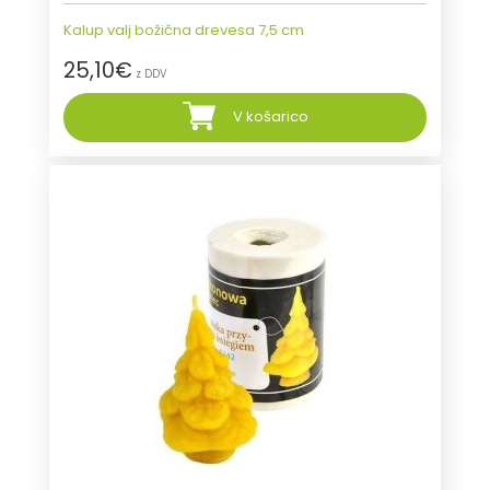
Kalup valj božična drevesa 7,5 cm
25,10
€
z DDV
V košarico