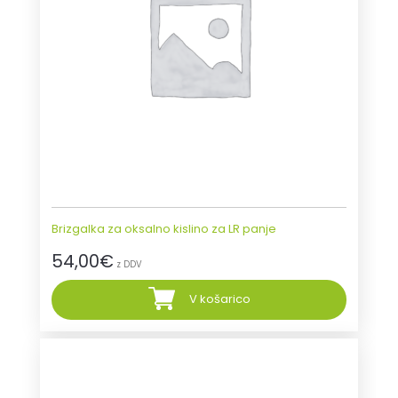
Brizgalka za oksalno kislino za LR panje
54,00
€
z DDV
V košarico