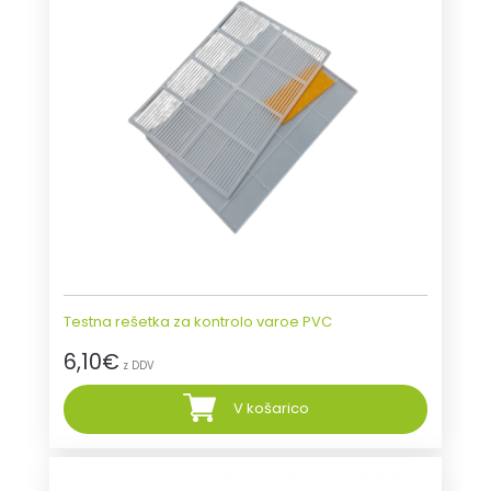
Testna rešetka za kontrolo varoe PVC
6,10
€
z DDV
V košarico