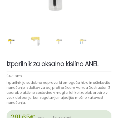
Izparilnik za oksalno kislino ANEL
Šifra:
9120
Izparilnik je sodobna naprava, ki omogoča hitro in učinkovito
nanašanje izdelkov za boj proti pršicam Varroa Destructor. Z
uporabo aktivne sestavine v meglici lahko izdelek prodre v
vsak del panja, kar zagotavlja najboljšo možno kakovost
nanašanja.
281,65
€
3 na zalogi