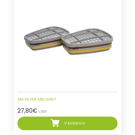
3M-FILTER ABE1 6057
27,80
€
z DDV
V košarico