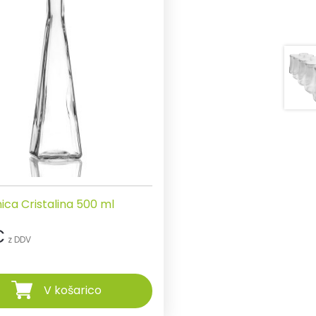
ica Cristalina 500 ml
€
z DDV
V košarico