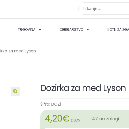
TRGOVINA
ČEBELARSTVO
KOTLI ZA ŽG
irka za med Lyson
Dozirka za med Lyson
🔍
Šifra:
DOZ1
4,20
€
47 na zalogi
z DDV