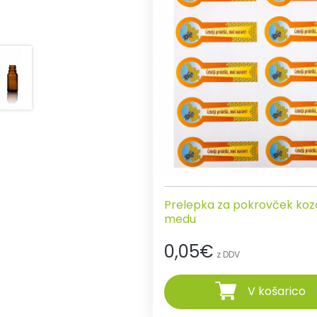
Prelepka za pokrovček koz
medu
0,05
€
z DDV
V košarico