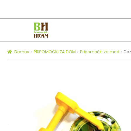
Skip
Skip
to
to
navigation
content
Domov
PRIPOMOČKI ZA DOM
Pripomočki za med
Doz