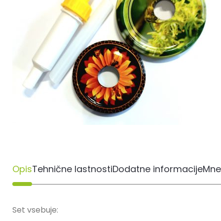
Opis
Tehnične lastnosti
Dodatne informacije
Mne
Set vsebuje: