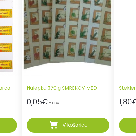
arca
Nalepka 370 g SMREKOV MED
Steklen
0,05
€
1,80
z DDV
V košarico