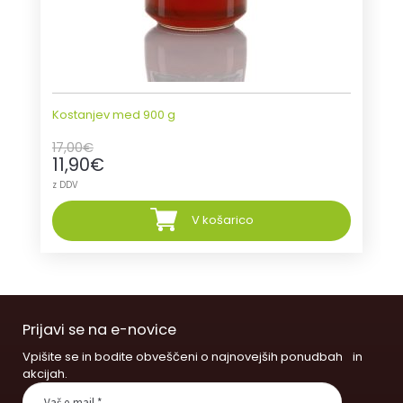
Kostanjev med 900 g
17,00
€
11,90
€
z DDV
V košarico
Prijavi se na e-novice
Vpišite se in bodite obveščeni o najnovejših ponudbah in
akcijah.