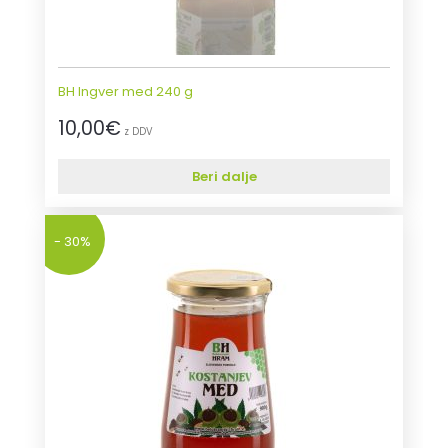
BH Ingver med 240 g
10,00
€
z DDV
Beri dalje
- 30%