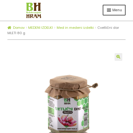
Skip
Skip
to
to
Menu
navigation
content
Expa
TRGOVINA
child
Domov
MEDENI IZDELKI
Med in medeni izdelki
Cvetlični dar
Expa
ČEBELARSTVO
menu
MLETI 80 g
child
KOTLI ZA ŽGANJEKUHO
menu
Expa
O NAS
child
🔍
BLOG
menu
ZAPOSLOVANJE