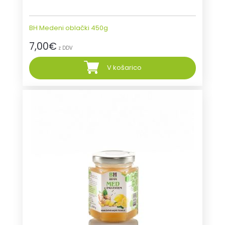
BH Medeni oblački 450g
7,00
€
z DDV
V košarico